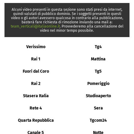
Alcuni video presenti in questa sezione sono stati presi da internet,
quindi valutati di pubblico dominio. Se i soggetti presenti in questi
video o gli autori avessero qualcosa in contrario alla pubblicazione,
basterà fare richiesta di rimozione inviando una mail a:
team_verticali@italiaonline.it
. Provvederemo alla cancellazione del
video nel minor tempo possibile.
Verissimo
Tg4
Rai 1
Mattina
Fuori dal Coro
Tg5
Rai 2
Pomeriggio
Stasera Italia
Studioaperto
Rete 4
Sera
Quarta Repubblica
Tgcom24
Canale 5
Notte