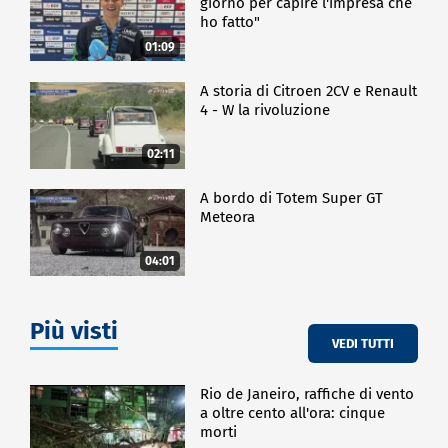
giorno per capire l'impresa che
ho fatto"
01:09
A storia di Citroen 2CV e Renault
4 - W la rivoluzione
02:11
A bordo di Totem Super GT
Meteora
04:01
Più visti
VEDI TUTTI
Rio de Janeiro, raffiche di vento
a oltre cento all'ora: cinque
morti