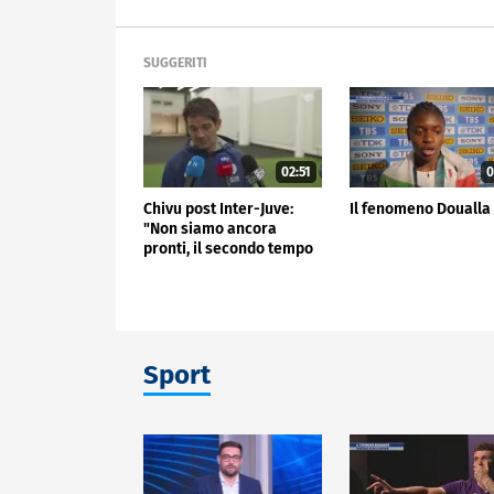
SUGGERITI
02:51
0
Chivu post Inter-Juve:
Il fenomeno Doualla
"Non siamo ancora
pronti, il secondo tempo
non mi è piaciuto"
Sport