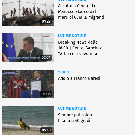
Assalto a Ceuta, dal
Marocco sbarco dal
mare di 60mila migranti
01:29
ULTIME NOTIZIE
Breaking News delle
18.00 | Ceuta, Sanchez:
"Attacco a sovranità
02:04
Spagna"
SPORT
Addio a Franco Baresi
01:08
ULTIME NOTIZIE
Sempre più caldo
l'Italia a 40 gradi
05:18