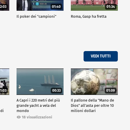
2:03
01:40
01:34
Il poker dei "campioni"
Roma, Gasp ha fretta
VEDI TUTTI
1:03
00:33
01:09
A Capri i 220 metri del più
Il pallone della "Mano de
grande yacht a vela del
Dios" all'asta per oltre 10
 di
mondo
milioni dollari
18 visualizzazioni