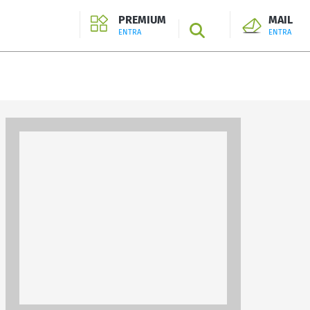
PREMIUM
MAIL
SEARCH
ENTRA
ENTRA
ENTRA