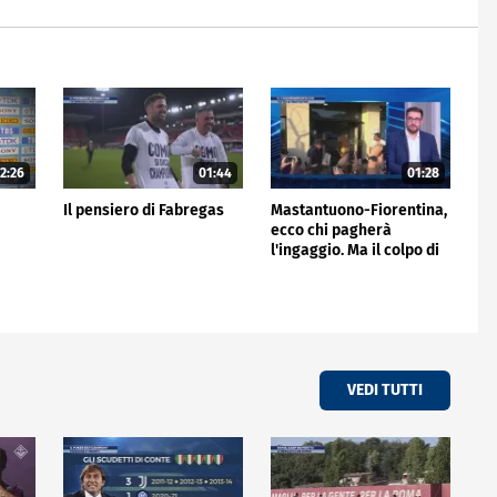
2:26
01:44
01:28
Il pensiero di Fabregas
Mastantuono-Fiorentina,
ecco chi pagherà
l'ingaggio. Ma il colpo di
giornata è del Frosinone"
VEDI TUTTI