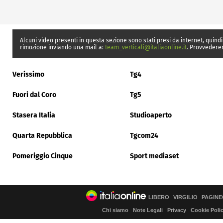
Alcuni video presenti in questa sezione sono stati presi da internet, quindi
rimozione inviando una mail a:
team_verticali@italiaonline.it
. Provvedere
Verissimo
Tg4
Fuori dal Coro
Tg5
Stasera Italia
Studioaperto
Quarta Repubblica
Tgcom24
Pomeriggio Cinque
Sport mediaset
LIBERO
VIRGILIO
PAGINE
Chi siamo
Note Legali
Privacy
Cookie Poli