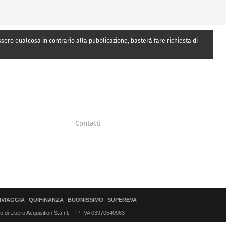
essero qualcosa in contrario alla pubblicazione, basterà fare richiesta di
Contatti
IVIAGGIA
QUIFINANZA
BUONISSIMO
SUPEREVA
di Libero Acquisition S.á r.l.
P. IVA 03970540963