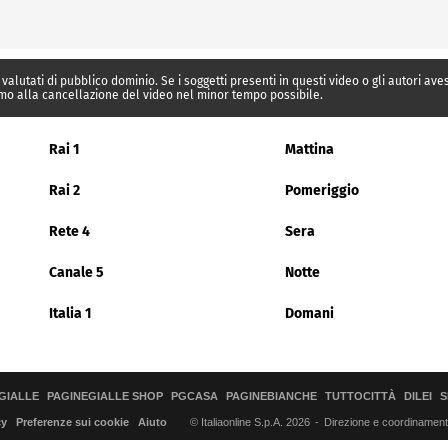
 valutati di pubblico dominio. Se i soggetti presenti in questi video o gli autori av
mo alla cancellazione del video nel minor tempo possibile.
Rai 1
Mattina
Rai 2
Pomeriggio
Rete 4
Sera
Canale 5
Notte
Italia 1
Domani
GIALLE
PAGINEGIALLE SHOP
PGCASA
PAGINEBIANCHE
TUTTOCITTÀ
DILEI
S
© Italiaonline S.p.A. 2026
Direzione e coordinamento 
cy
Preferenze sui cookie
Aiuto