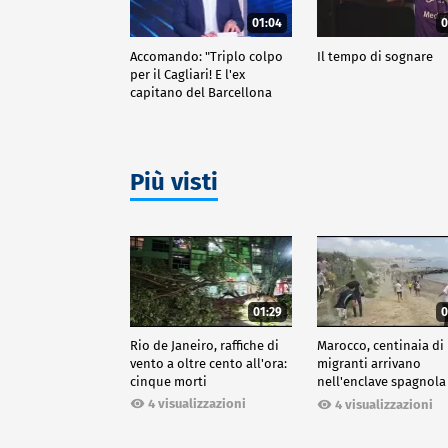
01:04
0
Accomando: "Triplo colpo
Il tempo di sognare
per il Cagliari! E l'ex
capitano del Barcellona
passa al Liverpool"
Più visti
01:29
0
Rio de Janeiro, raffiche di
Marocco, centinaia di
vento a oltre cento all'ora:
migranti arrivano
cinque morti
nell'enclave spagnola
Ceuta
4 visualizzazioni
4 visualizzazioni