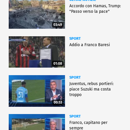
Accordo con Hamas, Trump:
"Passo verso la pace"
03:49
SPORT
Addio a Franco Baresi
01:08
SPORT
Juventus, rebus portieri:
piace Suzuki ma costa
troppo
00:53
SPORT
Franco, capitano per
sempre