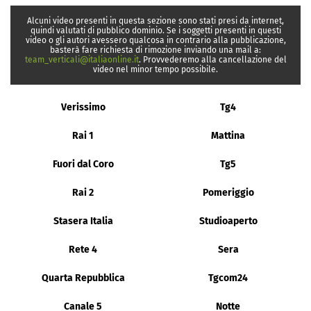
Alcuni video presenti in questa sezione sono stati presi da internet,
quindi valutati di pubblico dominio. Se i soggetti presenti in questi
video o gli autori avessero qualcosa in contrario alla pubblicazione,
basterà fare richiesta di rimozione inviando una mail a:
team_verticali@italiaonline.it
. Provvederemo alla cancellazione del
video nel minor tempo possibile.
Verissimo
Tg4
Rai 1
Mattina
Fuori dal Coro
Tg5
Rai 2
Pomeriggio
Stasera Italia
Studioaperto
Rete 4
Sera
Quarta Repubblica
Tgcom24
Canale 5
Notte