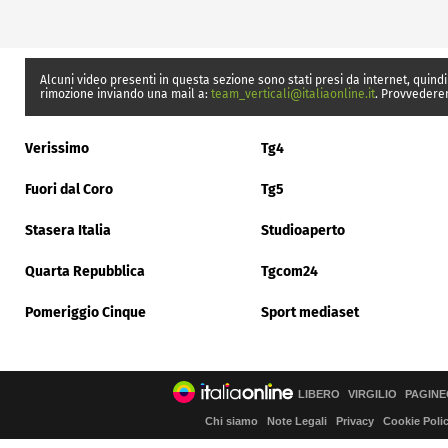
Alcuni video presenti in questa sezione sono stati presi da internet, quindi
rimozione inviando una mail a:
team_verticali@italiaonline.it
. Provvedere
Verissimo
Tg4
Fuori dal Coro
Tg5
Stasera Italia
Studioaperto
Quarta Repubblica
Tgcom24
Pomeriggio Cinque
Sport mediaset
LIBERO
VIRGILIO
PAGINE
Chi siamo
Note Legali
Privacy
Cookie Poli