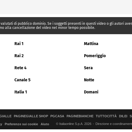
 valutati di pubblico dominio. Se i soggetti presenti in questi video o gli autori av
mo alla cancellazione del video nel minor tempo possibile.
Rai 1
Mattina
Rai 2
Pomeriggio
Rete 4
Sera
Canale 5
Notte
Italia 1
Domani
GIALLE
PAGINEGIALLE SHOP
PGCASA
PAGINEBIANCHE
TUTTOCITTÀ
DILEI
S
© Italiaonline S.p.A. 2026
Direzione e coordinamento 
cy
Preferenze sui cookie
Aiuto