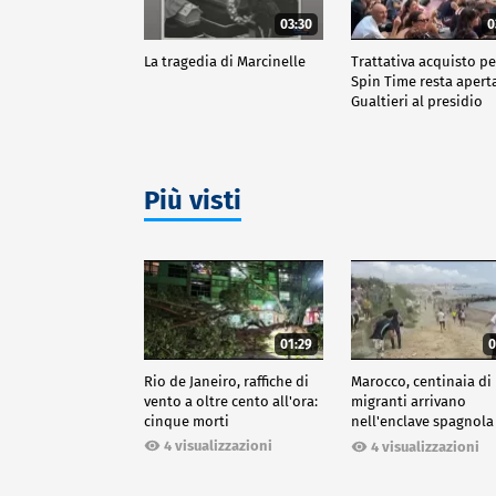
03:30
0
La tragedia di Marcinelle
Trattativa acquisto pe
Spin Time resta apert
Gualtieri al presidio
Più visti
01:29
0
Rio de Janeiro, raffiche di
Marocco, centinaia di
vento a oltre cento all'ora:
migranti arrivano
cinque morti
nell'enclave spagnola
Ceuta
4 visualizzazioni
4 visualizzazioni