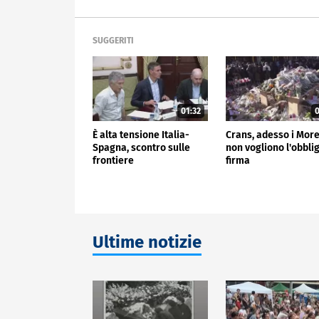
SUGGERITI
01:32
0
È alta tensione Italia-
Crans, adesso i More
Spagna, scontro sulle
non vogliono l'obblig
frontiere
firma
Ultime notizie