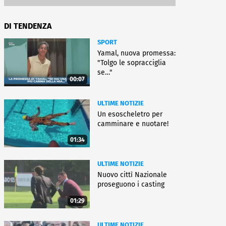
DI TENDENZA
SPORT
Yamal, nuova promessa:
"Tolgo le sopracciglia
se…"
00:07
ULTIME NOTIZIE
Un esoscheletro per
camminare e nuotare!
01:34
ULTIME NOTIZIE
Nuovo cittì Nazionale
proseguono i casting
01:29
ULTIME NOTIZIE