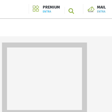
PREMIUM
MAIL
SEARCH
ENTRA
ENTRA
ENTRA