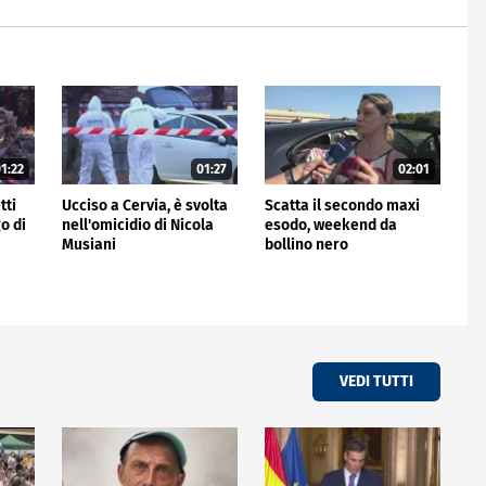
1:22
01:27
02:01
tti
Ucciso a Cervia, è svolta
Scatta il secondo maxi
o di
nell'omicidio di Nicola
esodo, weekend da
Musiani
bollino nero
VEDI TUTTI