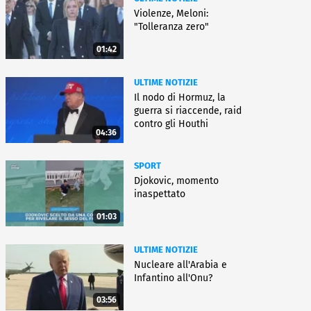
Violenze, Meloni:
"Tolleranza zero"
01:42
ULTIME NOTIZIE
Il nodo di Hormuz, la
guerra si riaccende, raid
contro gli Houthi
04:36
SPORT
Djokovic, momento
inaspettato
01:03
ULTIME NOTIZIE
Nucleare all'Arabia e
Infantino all'Onu?
03:56