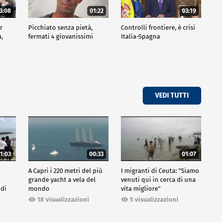
3:08
01:22
03:19
r
Picchiato senza pietà,
Controlli frontiere, è crisi
a,
fermati 4 giovanissimi
Italia-Spagna
VEDI TUTTI
1:03
00:33
01:07
A Capri i 220 metri del più
I migranti di Ceuta: "Siamo
grande yacht a vela del
venuti qui in cerca di una
 di
mondo
vita migliore"
18 visualizzazioni
5 visualizzazioni