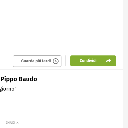
Condividi
Guarda più tardi
 a Pippo Baudo
 giorno"