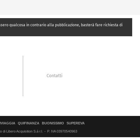
essero qualcosa in contrario alla pubblicazione, basterà fare richiesta di
Contatti
IVIAGGIA
QUIFINANZA
BUONISSIMO
SUPEREVA
di Libero Acquisition S.á r.l.
P. IVA 03970540963