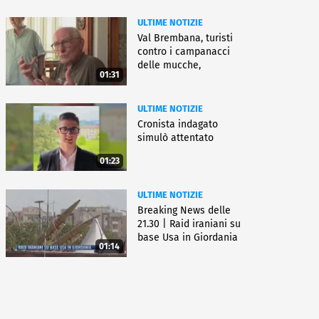
ULTIME NOTIZIE
Val Brembana, turisti
contro i campanacci
delle mucche,
01:31
"disturbano"
ULTIME NOTIZIE
Cronista indagato
simulò attentato
01:23
ULTIME NOTIZIE
Breaking News delle
21.30 | Raid iraniani su
base Usa in Giordania
01:14