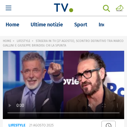
Home
Ultime notizie
Sport
Inchieste
HOME
LIFESTYLE
STASERA IN TV (27 AGOSTO), SCONTRO DEFINITIVO TRA MARCO
GIALLINI E GIUSEPPE BRINDISI: CHI LA SPUNTA
LIFESTYLE
21 AGOSTO 2025