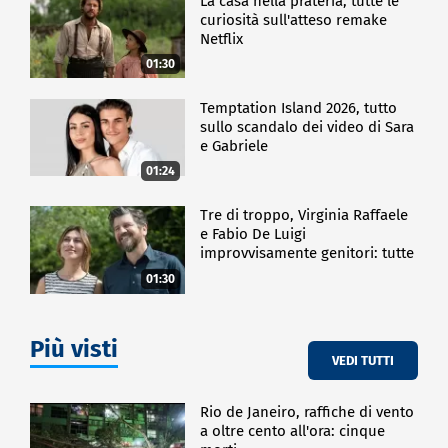
La casa nella prateria, tutte le
curiosità sull'atteso remake
Netflix
01:30
Temptation Island 2026, tutto
sullo scandalo dei video di Sara
e Gabriele
01:24
Tre di troppo, Virginia Raffaele
e Fabio De Luigi
improvvisamente genitori: tutte
le curiosità sulla commedia
01:30
Più visti
VEDI TUTTI
Rio de Janeiro, raffiche di vento
a oltre cento all'ora: cinque