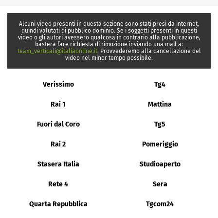
Alcuni video presenti in questa sezione sono stati presi da internet,
quindi valutati di pubblico dominio. Se i soggetti presenti in questi
video o gli autori avessero qualcosa in contrario alla pubblicazione,
basterà fare richiesta di rimozione inviando una mail a:
team_verticali@italiaonline.it
. Provvederemo alla cancellazione del
video nel minor tempo possibile.
Verissimo
Tg4
Rai 1
Mattina
Fuori dal Coro
Tg5
Rai 2
Pomeriggio
Stasera Italia
Studioaperto
Rete 4
Sera
Quarta Repubblica
Tgcom24