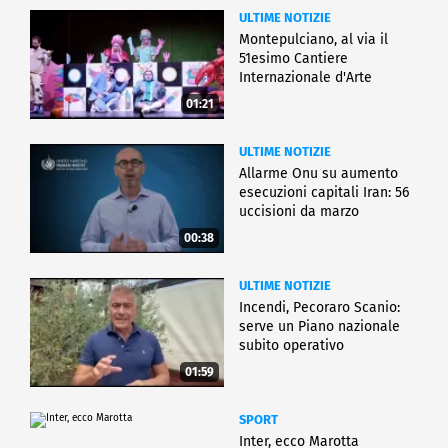
ULTIME NOTIZIE
Montepulciano, al via il
51esimo Cantiere
Internazionale d'Arte
01:21
ULTIME NOTIZIE
Allarme Onu su aumento
esecuzioni capitali Iran: 56
uccisioni da marzo
00:38
ULTIME NOTIZIE
Incendi, Pecoraro Scanio:
serve un Piano nazionale
subito operativo
01:59
SPORT
Inter, ecco Marotta