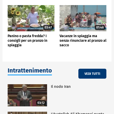
03:47
01:46
Panino o pasta fredda? I
Vacanze in spiaggia ma
consigli per un pranzo in
senza rinunciare al pranzo al
spiaggia
sacco
Intrattenimento
VEDI TUTTI
Il nodo Iran
03:12
L'Ayatollah Ali Khamenei punta