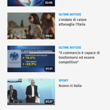
02:06
ULTIME NOTIZIE
L'ondata di calore
attanaglia l'Italia
05:12
ULTIME NOTIZIE
"Il commercio è capace di
trasformarsi ed essere
competitivo"
01:31
SPORT
Nuovo ct Italia
01:37