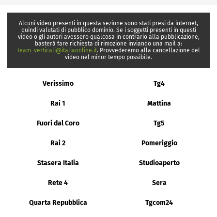
Alcuni video presenti in questa sezione sono stati presi da internet,
quindi valutati di pubblico dominio. Se i soggetti presenti in questi
video o gli autori avessero qualcosa in contrario alla pubblicazione,
basterà fare richiesta di rimozione inviando una mail a:
team_verticali@italiaonline.it
. Provvederemo alla cancellazione del
video nel minor tempo possibile.
Verissimo
Tg4
Rai 1
Mattina
Fuori dal Coro
Tg5
Rai 2
Pomeriggio
Stasera Italia
Studioaperto
Rete 4
Sera
Quarta Repubblica
Tgcom24