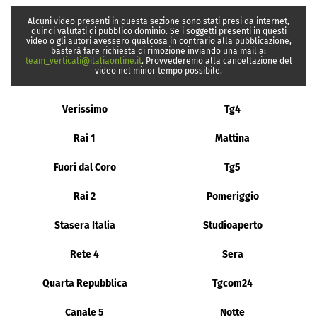
Alcuni video presenti in questa sezione sono stati presi da internet,
quindi valutati di pubblico dominio. Se i soggetti presenti in questi
video o gli autori avessero qualcosa in contrario alla pubblicazione,
basterà fare richiesta di rimozione inviando una mail a:
team_verticali@italiaonline.it
. Provvederemo alla cancellazione del
video nel minor tempo possibile.
Verissimo
Tg4
Rai 1
Mattina
Fuori dal Coro
Tg5
Rai 2
Pomeriggio
Stasera Italia
Studioaperto
Rete 4
Sera
Quarta Repubblica
Tgcom24
Canale 5
Notte