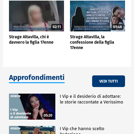
02:11
01:46
Strage Altavilla, chi è
Strage Altavilla, la
davvero la figlia 17enne
confessione della figlia
17enne
Approfondimenti
VEDI TUTTI
I Vip e il desiderio di adottare:
le storie raccontate a Verissimo
05:20
I Vip che hanno scelto