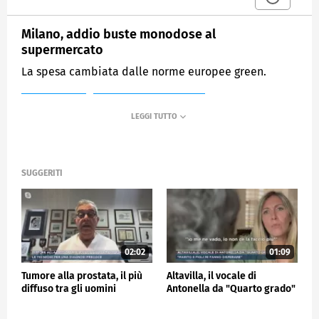
Milano, addio buste monodose al
supermercato
La spesa cambiata dalle norme europee green.
MEDIASET
MATTINO CINQUE NEWS
SUGGERITI
02:02
01:09
Tumore alla prostata, il più
Altavilla, il vocale di
diffuso tra gli uomini
Antonella da "Quarto grado"