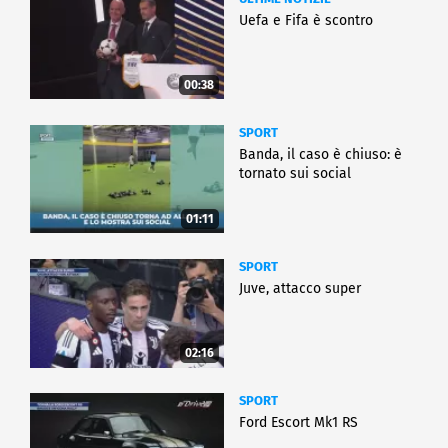
Uefa e Fifa è scontro
00:38
SPORT
Banda, il caso è chiuso: è
tornato sui social
01:11
SPORT
Juve, attacco super
02:16
SPORT
Ford Escort Mk1 RS