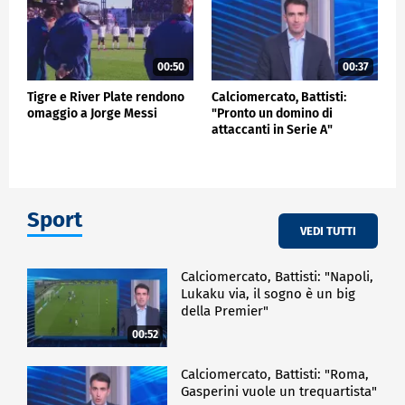
00:50
00:37
Tigre e River Plate rendono
Calciomercato, Battisti:
omaggio a Jorge Messi
"Pronto un domino di
attaccanti in Serie A"
Sport
VEDI TUTTI
Calciomercato, Battisti: "Napoli,
Lukaku via, il sogno è un big
della Premier"
00:52
Calciomercato, Battisti: "Roma,
Gasperini vuole un trequartista"