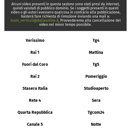
Alcuni video presenti in questa sezione sono stati presi da internet,
quindi valutati di pubblico dominio. Se i soggetti presenti in questi
video o gli autori avessero qualcosa in contrario alla pubblicazione,
basterà fare richiesta di rimozione inviando una mail a:
team_verticali@italiaonline.it
. Provvederemo alla cancellazione del
video nel minor tempo possibile.
Verissimo
Tg4
Rai 1
Mattina
Fuori dal Coro
Tg5
Rai 2
Pomeriggio
Stasera Italia
Studioaperto
Rete 4
Sera
Quarta Repubblica
Tgcom24
Canale 5
Notte