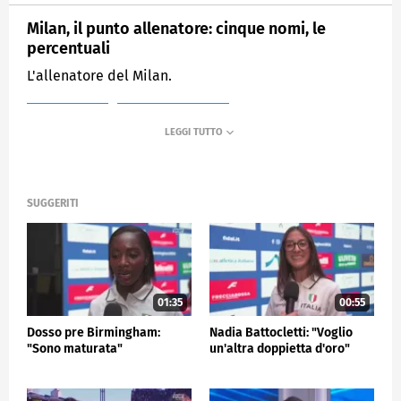
Milan, il punto allenatore: cinque nomi, le
percentuali
L'allenatore del Milan.
MEDIASET
SPORTMEDIASET
SUGGERITI
01:35
00:55
Dosso pre Birmingham:
Nadia Battocletti: "Voglio
"Sono maturata"
un'altra doppietta d'oro"