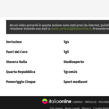
Alcuni video presenti in questa sezione sono stati presi da internet, quindi
rimozione inviando una mail a:
team_verticali@italiaonline.it
. Provvedere
Verissimo
Tg4
Fuori dal Coro
Tg5
Stasera Italia
Studioaperto
Quarta Repubblica
Tgcom24
Pomeriggio Cinque
Sport mediaset
LIBERO
VIRGILIO
PAGINE
Chi siamo
Note Legali
Privacy
Cookie Poli