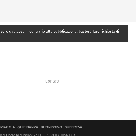
essero qualcosa in contrario alla pubblicazione, basterà fare richiesta di
Contatti
IVIAGGIA
QUIFINANZA
BUONISSIMO
SUPEREVA
di Libero Acquisition S.á r.l.
P. IVA 03970540963