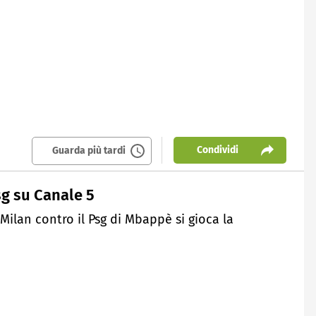
Condividi
Guarda più tardi
sg su Canale 5
l Milan contro il Psg di Mbappè si gioca la