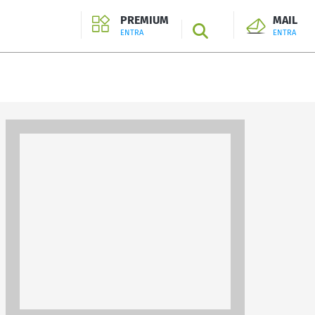
PREMIUM
MAIL
SEARCH
ENTRA
ENTRA
ENTRA