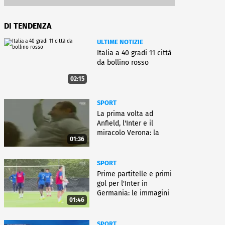
DI TENDENZA
ULTIME NOTIZIE
Italia a 40 gradi 11 città
da bollino rosso
02:15
SPORT
La prima volta ad
Anfield, l'Inter e il
miracolo Verona: la
01:36
carriera di Bagnoli
SPORT
Prime partitelle e primi
gol per l'Inter in
Germania: le immagini
01:46
SPORT