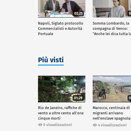
02:25
0
Napoli, Siglato protocollo
Somma Lombardo, la
Commercialisti e Autorità
compagna di Venco:
Portuale
"Anche lei dica tutta l
verità"
Più visti
01:29
0
Rio de Janeiro, raffiche di
Marocco, centinaia di
vento a oltre cento all'ora:
migranti arrivano
cinque morti
nell'enclave spagnola
Ceuta
5 visualizzazioni
4 visualizzazioni