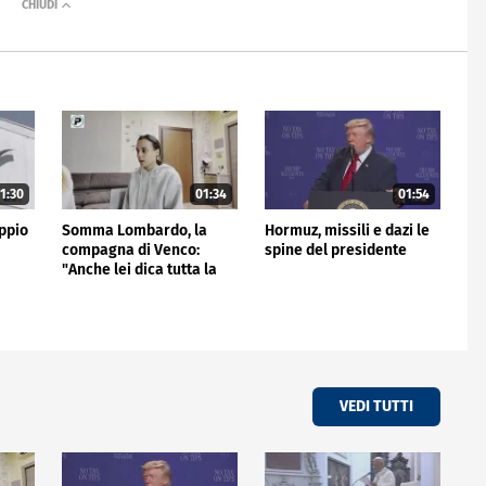
1:30
01:34
01:54
ppio
Somma Lombardo, la
Hormuz, missili e dazi le
compagna di Venco:
spine del presidente
"Anche lei dica tutta la
verità"
VEDI TUTTI