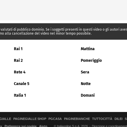
 valutati di pubblico dominio. Se i soggetti presenti in questi video o gli autori av
mo alla cancellazione del video nel minor tempo possibile.
Rai 1
Mattina
Rai 2
Pomeriggio
Rete 4
Sera
Canale 5
Notte
Italia 1
Domani
GIALLE
PAGINEGIALLE SHOP
PGCASA
PAGINEBIANCHE
TUTTOCITTÀ
DILEI
S
© Italiaonline S.p.A. 2026
Direzione e coordinamento 
cy
Preferenze sui cookie
Aiuto