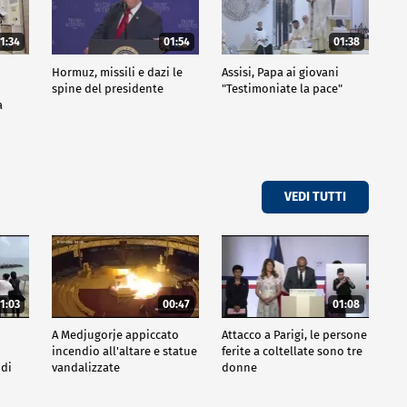
1:34
01:54
01:38
Hormuz, missili e dazi le
Assisi, Papa ai giovani
spine del presidente
"Testimoniate la pace"
a
VEDI TUTTI
1:03
00:47
01:08
A Medjugorje appiccato
Attacco a Parigi, le persone
incendio all'altare e statue
ferite a coltellate sono tre
 di
vandalizzate
donne