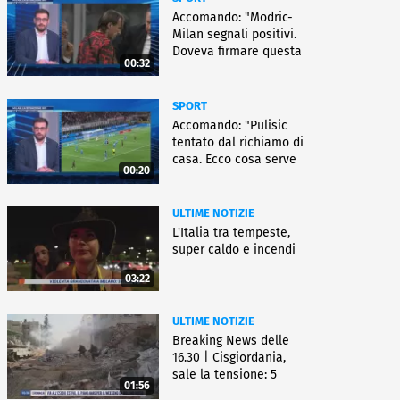
Accomando: "Modric-
Milan segnali positivi.
Doveva firmare questa
00:32
settimana, ma..."
SPORT
Accomando: "Pulisic
tentato dal richiamo di
casa. Ecco cosa serve
00:20
per partire"
ULTIME NOTIZIE
L'Italia tra tempeste,
super caldo e incendi
03:22
ULTIME NOTIZIE
Breaking News delle
16.30 | Cisgiordania,
sale la tensione: 5
01:56
vittime