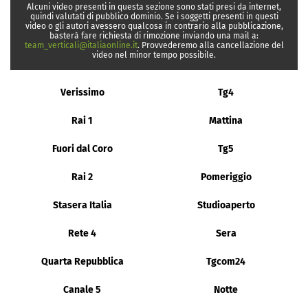
Alcuni video presenti in questa sezione sono stati presi da internet,
quindi valutati di pubblico dominio. Se i soggetti presenti in questi
video o gli autori avessero qualcosa in contrario alla pubblicazione,
basterà fare richiesta di rimozione inviando una mail a:
team_verticali@italiaonline.it
. Provvederemo alla cancellazione del
video nel minor tempo possibile.
Verissimo
Tg4
Rai 1
Mattina
Fuori dal Coro
Tg5
Rai 2
Pomeriggio
Stasera Italia
Studioaperto
Rete 4
Sera
Quarta Repubblica
Tgcom24
Canale 5
Notte