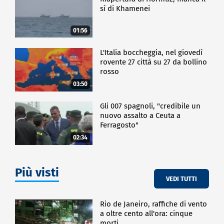
sì di Khamenei
01:56
L'Italia boccheggia, nel giovedì
rovente 27 città su 27 da bollino
rosso
03:50
Gli 007 spagnoli, "credibile un
nuovo assalto a Ceuta a
Ferragosto"
02:34
Più visti
VEDI TUTTI
Rio de Janeiro, raffiche di vento
a oltre cento all'ora: cinque
morti