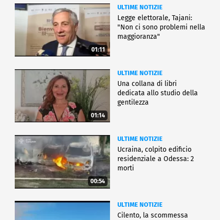
ULTIME NOTIZIE
Legge elettorale, Tajani:
"Non ci sono problemi nella
maggioranza"
01:11
ULTIME NOTIZIE
Una collana di libri
dedicata allo studio della
gentilezza
01:14
ULTIME NOTIZIE
Ucraina, colpito edificio
residenziale a Odessa: 2
morti
00:54
ULTIME NOTIZIE
Cilento, la scommessa