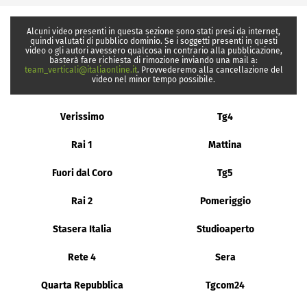
Alcuni video presenti in questa sezione sono stati presi da internet,
quindi valutati di pubblico dominio. Se i soggetti presenti in questi
video o gli autori avessero qualcosa in contrario alla pubblicazione,
basterà fare richiesta di rimozione inviando una mail a:
team_verticali@italiaonline.it
. Provvederemo alla cancellazione del
video nel minor tempo possibile.
Verissimo
Tg4
Rai 1
Mattina
Fuori dal Coro
Tg5
Rai 2
Pomeriggio
Stasera Italia
Studioaperto
Rete 4
Sera
Quarta Repubblica
Tgcom24