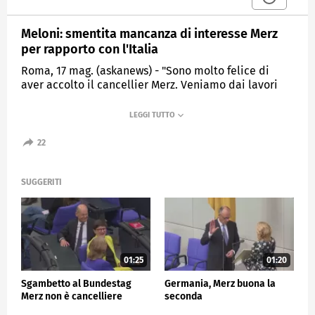
Meloni: smentita mancanza di interesse Merz
per rapporto con l'Italia
Roma, 17 mag. (askanews) - "Sono molto felice di
aver accolto il cancellier Merz. Veniamo dai lavori
della Cpe, dove abbiamo avuto modo di scambiarci
prime opinioni che abbiamo approfondito nel
bilaterale. È stato un incontro molto aperto,
cordiale, operativo, concreto che credo rappresenti
22
la smentita più efficace di una presunta assenza di
interesse del nuovo governo tedesco per il rapporto
con l'Italia. La solidità e la profondità delle nostre
SUGGERITI
relazioni sono impossibili da mettere in dubbio".
Lo ha detto la presidente del Consiglio Giorgia
Meloni, nelle dichiarazioni alla stampa insieme al
cancelliere tedesco Friedrich Merz, ricevuto a Roma
all'indomani del vertice in Albania dei leader
01:25
01:20
europei.
Sgambetto al Bundestag
Germania, Merz buona la
Merz non è cancelliere
seconda
POLITICA