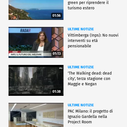
green per riprendere il
turismo estero
01:56
ULTIME NOTIZIE
Vittimberga (Inps): No nuovi
interventi su età
pensionabile
01:13
ULTIME NOTIZIE
'The Walking dead: dead
city', terza stagione con
Maggie e Negan
01:38
ULTIME NOTIZIE
PAC Milano: il progetto di
Ignazio Gardella nella
Project Room