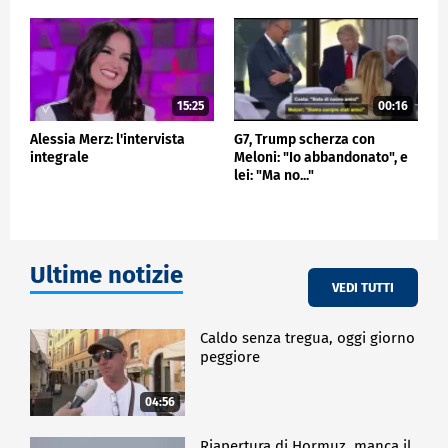
15:25
00:16
Alessia Merz: l'intervista
G7, Trump scherza con
integrale
Meloni: "Io abbandonato", e
lei: "Ma no..."
Ultime notizie
VEDI TUTTI
Caldo senza tregua, oggi giorno
peggiore
04:56
Riapertura di Hormuz, manca il