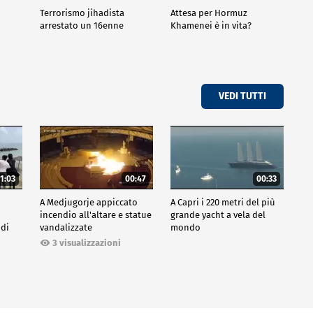
Terrorismo jihadista
Attesa per Hormuz
arrestato un 16enne
Khamenei è in vita?
VEDI TUTTI
1:03
00:47
00:33
A Medjugorje appiccato
A Capri i 220 metri del più
incendio all'altare e statue
grande yacht a vela del
 di
vandalizzate
mondo
3 visualizzazioni