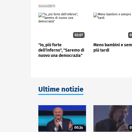
SUGGERITI
02:07
0
"Io, più forte
Meno bambini e se
dell'inferno", "Saremo di
più tardi
nuovo una democrazia"
Ultime notizie
00:34
0