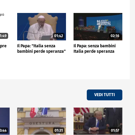
1:49
01:42
02:16
mpre
Il Papa: "Italia senza
Il Papa: senza bambini
bambini perde speranza"
Italia perde speranza
VEDI TUTTI
3:44
01:31
01:57