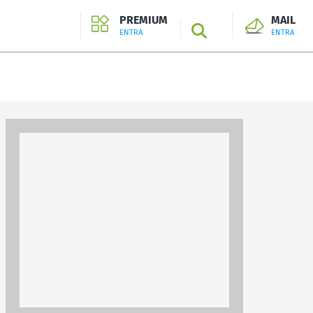
PREMIUM
MAIL
SEARCH
ENTRA
ENTRA
ENTRA