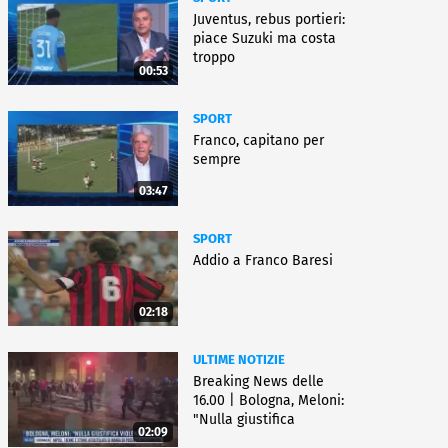
Juventus, rebus portieri:
piace Suzuki ma costa
troppo
00:53
SPORT
Franco, capitano per
sempre
03:47
SPORT
Addio a Franco Baresi
02:18
ULTIME NOTIZIE
Breaking News delle
16.00 | Bologna, Meloni:
"Nulla giustifica
02:09
violenza"