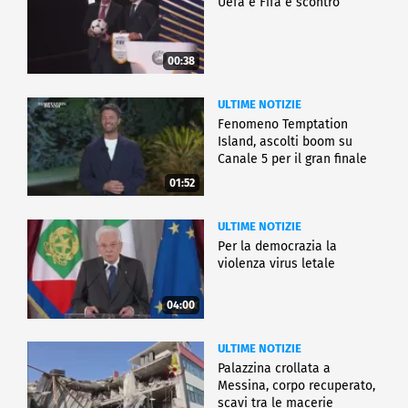
Uefa e Fifa è scontro
00:38
ULTIME NOTIZIE
Fenomeno Temptation
Island, ascolti boom su
Canale 5 per il gran finale
01:52
ULTIME NOTIZIE
Per la democrazia la
violenza virus letale
04:00
ULTIME NOTIZIE
Palazzina crollata a
Messina, corpo recuperato,
scavi tra le macerie