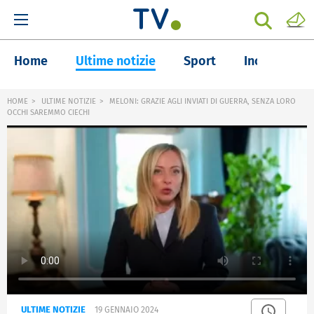
Home
Ultime notizie
Sport
Inchieste
HOME
ULTIME NOTIZIE
MELONI: GRAZIE AGLI INVIATI DI GUERRA, SENZA LORO
OCCHI SAREMMO CIECHI
ULTIME NOTIZIE
19 GENNAIO 2024