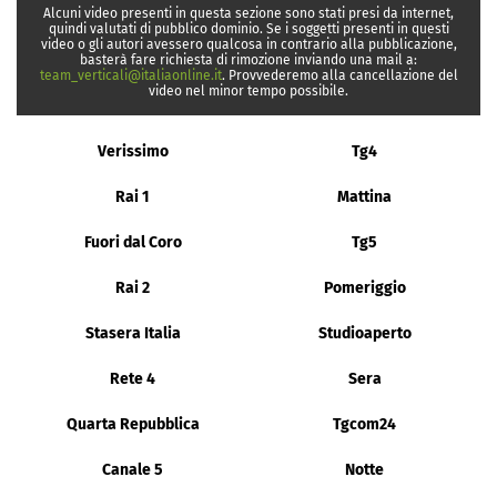
Alcuni video presenti in questa sezione sono stati presi da internet,
quindi valutati di pubblico dominio. Se i soggetti presenti in questi
video o gli autori avessero qualcosa in contrario alla pubblicazione,
basterà fare richiesta di rimozione inviando una mail a:
team_verticali@italiaonline.it
. Provvederemo alla cancellazione del
video nel minor tempo possibile.
Verissimo
Tg4
Rai 1
Mattina
Fuori dal Coro
Tg5
Rai 2
Pomeriggio
Stasera Italia
Studioaperto
Rete 4
Sera
Quarta Repubblica
Tgcom24
Canale 5
Notte