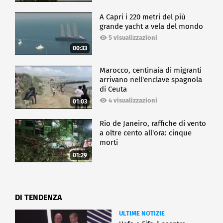
la guerra richiede coraggio, professionalità,
competenza, equilibrio. Fausto Biloslavo non ha mai
A Capri i 220 metri del più
lesinato nessuna di queste caratteristiche. E oggi,
grande yacht a vela del mondo
insieme a lui, vogliamo ringraziare tutti gli
5 visualizzazioni
straordinari professionisti che hanno scelto questo
00:33
lavoro e che rendono davvero un servizio
fondamentale a tutti noi. Grazie e davvero 'in bocca
Marocco, centinaia di migranti
al lupo' per la riuscita di questa iniziativa", ha
arrivano nell'enclave spagnola
concluso Meloni.
di Ceuta
4 visualizzazioni
01:03
POLITICA
Rio de Janeiro, raffiche di vento
a oltre cento all'ora: cinque
morti
01:29
DI TENDENZA
ULTIME NOTIZIE