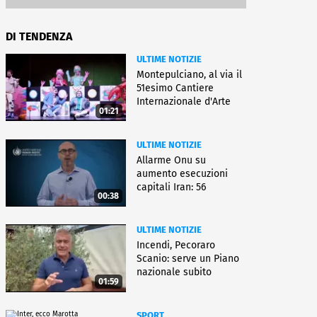
DI TENDENZA
ULTIME NOTIZIE
Montepulciano, al via il
51esimo Cantiere
Internazionale d'Arte
01:21
ULTIME NOTIZIE
Allarme Onu su
aumento esecuzioni
capitali Iran: 56
00:38
uccisioni da marzo
ULTIME NOTIZIE
Incendi, Pecoraro
Scanio: serve un Piano
nazionale subito
01:59
operativo
SPORT