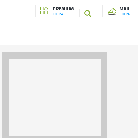
PREMIUM
MAIL
SEARCH
ENTRA
ENTRA
ENTRA