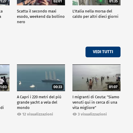
1:27
02:01
01:35
ta
Scatta il secondo maxi
L'Italia nella morsa del
a
esodo, weekend da bollino
caldo per altri dieci giorni
nero
VEDI TUTTI
1:03
00:33
01:07
A Capri i 220 metri del più
I migranti di Ceuta: "Siamo
grande yacht a vela del
venuti qui in cerca di una
 di
mondo
vita migliore"
12 visualizzazioni
3 visualizzazioni