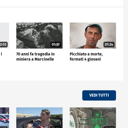
2:02
01:57
01:24
 i
70 anni fa tragedia in
Picchiato a morte,
miniera a Marcinelle
fermati 4 giovani
VEDI TUTTI