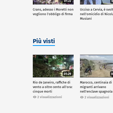
01:22
0
Crans, adesso i Moretti non
Ucciso a Cervia, è svol
vogliono l'obbligo di firma
nell'omicidio di Nicol
Musiani
Più visti
01:29
0
Rio de Janeiro, raffiche di
Marocco, centinaia di
vento a oltre cento all'ora:
migranti arrivano
cinque morti
nell'enclave spagnola
Ceuta
2 visualizzazioni
2 visualizzazioni