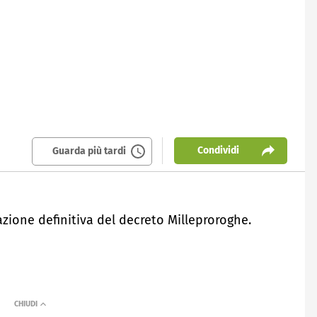
Condividi
Guarda più tardi
azione definitiva del decreto Milleproroghe.