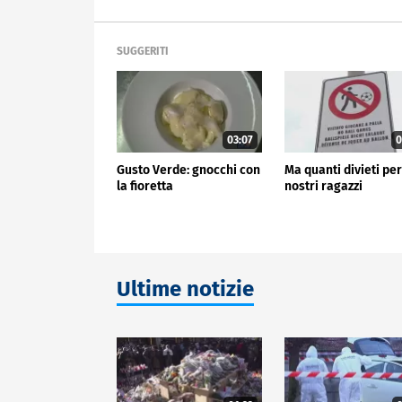
SUGGERITI
03:07
0
Gusto Verde: gnocchi con
Ma quanti divieti per
la fioretta
nostri ragazzi
Ultime notizie