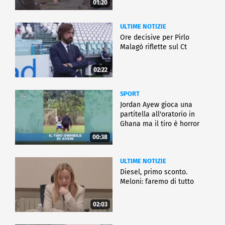
01:20
ULTIME NOTIZIE
Ore decisive per Pirlo
Malagò riflette sul Ct
02:22
SPORT
Jordan Ayew gioca una
partitella all'oratorio in
Ghana ma il tiro è horror
00:38
ULTIME NOTIZIE
Diesel, primo sconto.
Meloni: faremo di tutto
02:03