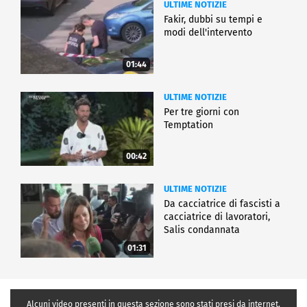
ULTIME NOTIZIE
Fakir, dubbi su tempi e
modi dell'intervento
01:44
ULTIME NOTIZIE
Per tre giorni con
Temptation
00:42
ULTIME NOTIZIE
Da cacciatrice di fascisti a
cacciatrice di lavoratori,
Salis condannata
01:31
Alcuni video presenti in questa sezione sono stati presi da internet,