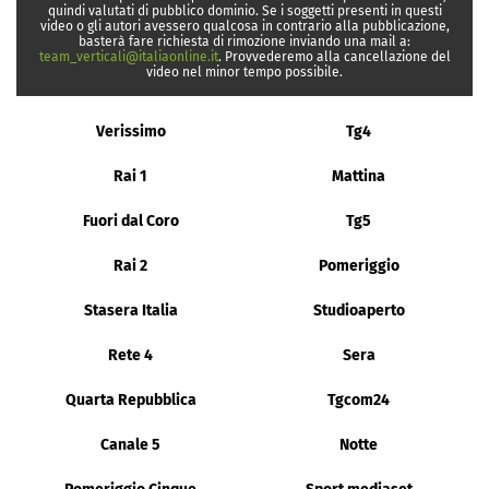
quindi valutati di pubblico dominio. Se i soggetti presenti in questi
video o gli autori avessero qualcosa in contrario alla pubblicazione,
basterà fare richiesta di rimozione inviando una mail a:
team_verticali@italiaonline.it
. Provvederemo alla cancellazione del
video nel minor tempo possibile.
Verissimo
Tg4
Rai 1
Mattina
Fuori dal Coro
Tg5
Rai 2
Pomeriggio
Stasera Italia
Studioaperto
Rete 4
Sera
Quarta Repubblica
Tgcom24
Canale 5
Notte