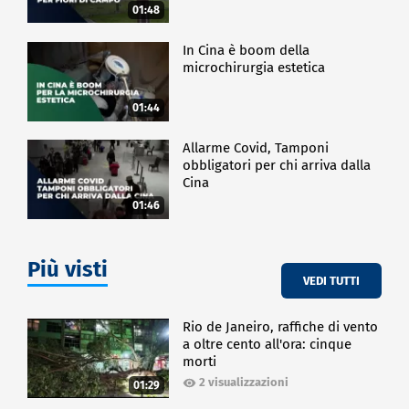
01:48
In Cina è boom della
microchirurgia estetica
01:44
Allarme Covid, Tamponi
obbligatori per chi arriva dalla
Cina
01:46
Più visti
VEDI TUTTI
Rio de Janeiro, raffiche di vento
a oltre cento all'ora: cinque
morti
2 visualizzazioni
01:29