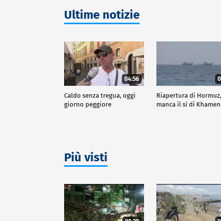
Ultime notizie
04:56
0
Caldo senza tregua, oggi
Riapertura di Hormuz
giorno peggiore
manca il sì di Khamen
Più visti