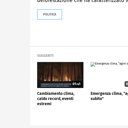
deforestazione che ha caratterizzato l
POLITICA
SUGGERITI
01:41
0
Cambiamento clima,
Emergenza clima, "a
caldo record, eventi
subito"
estremi