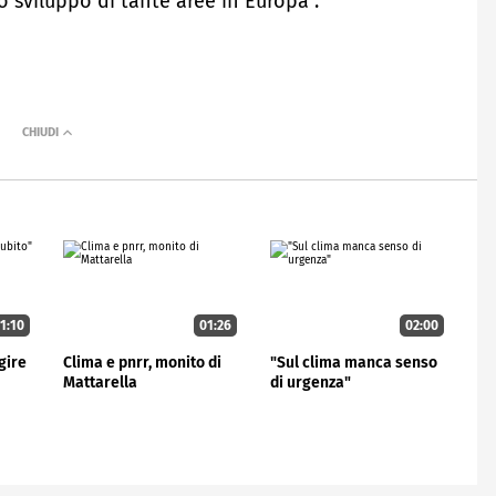
o sviluppo di tante aree in Europa".
1:10
01:26
02:00
gire
Clima e pnrr, monito di
"Sul clima manca senso
Mattarella
di urgenza"