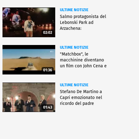
ULTIME NOTIZIE
Salmo protagonista del
Lebonski Park ad
Arzachena:
02:02
"Un'emozione"
ULTIME NOTIZIE
"Matchbox", le
macchinine diventano
un film con John Cena e
01:36
Jessica Biel
ULTIME NOTIZIE
Stefano De Martino a
Capri emozionato nel
ricordo del padre
01:43