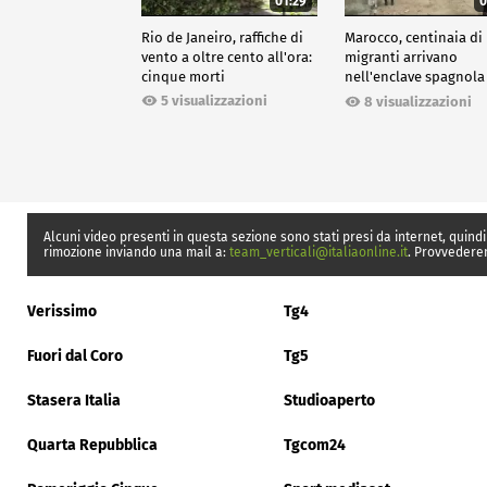
01:29
0
Rio de Janeiro, raffiche di
Marocco, centinaia di
vento a oltre cento all'ora:
migranti arrivano
cinque morti
nell'enclave spagnola
Ceuta
5 visualizzazioni
8 visualizzazioni
Alcuni video presenti in questa sezione sono stati presi da internet, quindi
rimozione inviando una mail a:
team_verticali@italiaonline.it
. Provvedere
Verissimo
Tg4
Fuori dal Coro
Tg5
Stasera Italia
Studioaperto
Quarta Repubblica
Tgcom24