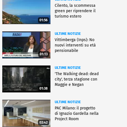
Cilento, la scommessa
green per riprendere il
turismo estero
01:56
ULTIME NOTIZIE
Vittimberga (Inps): No
nuovi interventi su età
pensionabile
01:13
ULTIME NOTIZIE
'The Walking dead: dead
city', terza stagione con
Maggie e Negan
01:38
ULTIME NOTIZIE
PAC Milano: il progetto
di Ignazio Gardella nella
Project Room
02:42