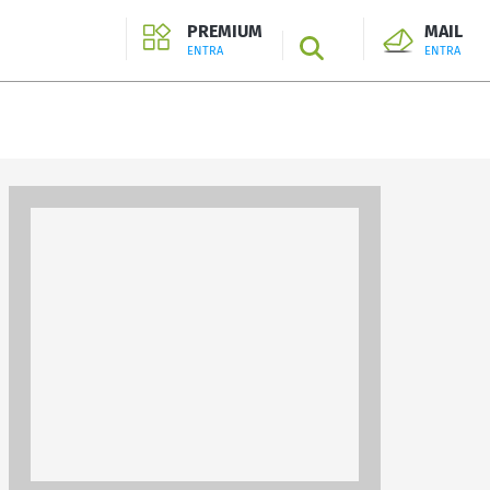
PREMIUM
MAIL
SEARCH
ENTRA
ENTRA
ENTRA