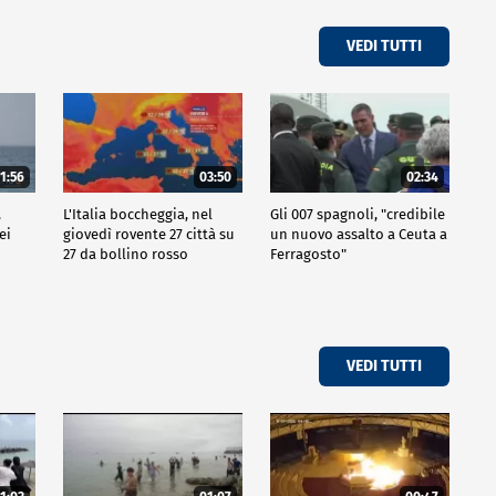
VEDI TUTTI
1:56
03:50
02:34
,
L'Italia boccheggia, nel
Gli 007 spagnoli, "credibile
ei
giovedì rovente 27 città su
un nuovo assalto a Ceuta a
27 da bollino rosso
Ferragosto"
VEDI TUTTI