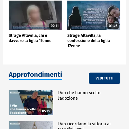
02:11
01:46
Strage Altavilla, chi è
Strage Altavilla, la
davvero la figlia 17enne
confessione della figlia
17enne
Approfondimenti
VEDI TUTTI
I Vip che hanno scelto
l'adozione
05:19
I Vip ricordano la vittoria ai