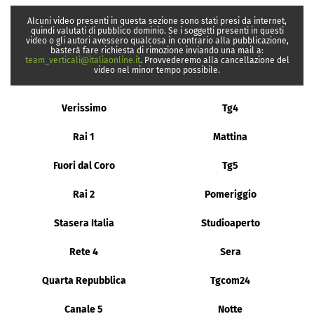
Alcuni video presenti in questa sezione sono stati presi da internet,
quindi valutati di pubblico dominio. Se i soggetti presenti in questi
video o gli autori avessero qualcosa in contrario alla pubblicazione,
basterà fare richiesta di rimozione inviando una mail a:
team_verticali@italiaonline.it
. Provvederemo alla cancellazione del
video nel minor tempo possibile.
Verissimo
Tg4
Rai 1
Mattina
Fuori dal Coro
Tg5
Rai 2
Pomeriggio
Stasera Italia
Studioaperto
Rete 4
Sera
Quarta Repubblica
Tgcom24
Canale 5
Notte