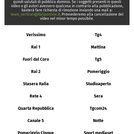
quindi valutati di pubblico dominio. Se i soggetti presenti in questi
video o gli autori avessero qualcosa in contrario alla pubblicazione,
basterà fare richiesta di rimozione inviando una mail a:
team_verticali@italiaonline.it
. Provvederemo alla cancellazione del
video nel minor tempo possibile.
Verissimo
Tg4
Rai 1
Mattina
Fuori dal Coro
Tg5
Rai 2
Pomeriggio
Stasera Italia
Studioaperto
Rete 4
Sera
Quarta Repubblica
Tgcom24
Canale 5
Notte
Pomeriggio Cinque
Sport mediaset