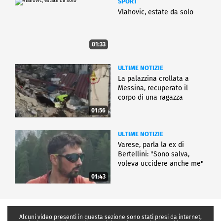
SPORT
Vlahovic, estate da solo
01:33
ULTIME NOTIZIE
La palazzina crollata a
Messina, recuperato il
corpo di una ragazza
01:56
ULTIME NOTIZIE
Varese, parla la ex di
Bertellini: "Sono salva,
voleva uccidere anche me"
01:43
Alcuni video presenti in questa sezione sono stati presi da internet,