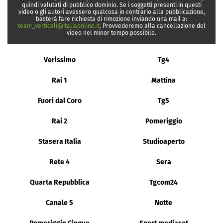
quindi valutati di pubblico dominio. Se i soggetti presenti in questi
video o gli autori avessero qualcosa in contrario alla pubblicazione,
basterà fare richiesta di rimozione inviando una mail a:
team_verticali@italiaonline.it
. Provvederemo alla cancellazione del
video nel minor tempo possibile.
Verissimo
Tg4
Rai 1
Mattina
Fuori dal Coro
Tg5
Rai 2
Pomeriggio
Stasera Italia
Studioaperto
Rete 4
Sera
Quarta Repubblica
Tgcom24
Canale 5
Notte