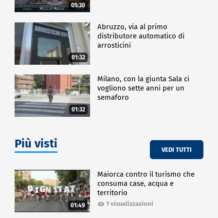
05:30
Abruzzo, via al primo
distributore automatico di
arrosticini
01:32
Milano, con la giunta Sala ci
vogliono sette anni per un
semaforo
01:32
Più visti
VEDI TUTTI
Maiorca contro il turismo che
consuma case, acqua e
territorio
1 visualizzazioni
01:49