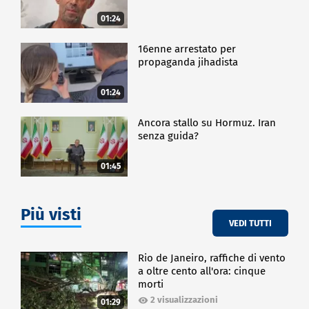
01:24
16enne arrestato per
propaganda jihadista
01:24
Ancora stallo su Hormuz. Iran
senza guida?
01:45
Più visti
VEDI TUTTI
Rio de Janeiro, raffiche di vento
a oltre cento all'ora: cinque
morti
2 visualizzazioni
01:29