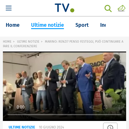
Home
Ultime notizie
Sport
Inchieste
HOME
ULTIME NOTIZIE
MARINO: RENZI? PENSO FESTEGGI, PUÒ CONTINUARE A
FARE IL CONFERENZIERE
ULTIME NOTIZIE
10 GIUGNO 2024