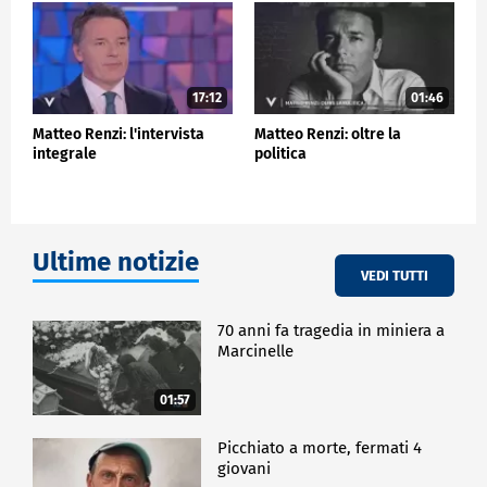
POLITICA
17:12
01:46
Matteo Renzi: l'intervista
Matteo Renzi: oltre la
integrale
politica
Ultime notizie
VEDI TUTTI
70 anni fa tragedia in miniera a
Marcinelle
01:57
Picchiato a morte, fermati 4
giovani