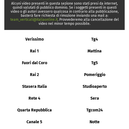
Alcuni video presenti in questa sezione sono stati presi da internet,
quindi valutati di pubblico dominio. Se i soggetti presenti in questi
video o gli autori avessero qualcosa in contrario alla pubblicazione,
basterà fare richiesta di rimozione inviando una mail a:
team_verticali@italiaonline.it
. Provvederemo alla cancellazione del
video nel minor tempo possibile.
Verissimo
Tg4
Rai 1
Mattina
Fuori dal Coro
Tg5
Rai 2
Pomeriggio
Stasera Italia
Studioaperto
Rete 4
Sera
Quarta Repubblica
Tgcom24
Canale 5
Notte