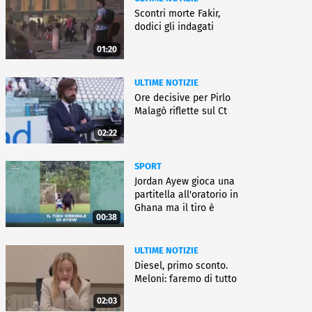
Scontri morte Fakir,
dodici gli indagati
01:20
ULTIME NOTIZIE
Ore decisive per Pirlo
Malagò riflette sul Ct
02:22
SPORT
Jordan Ayew gioca una
partitella all'oratorio in
Ghana ma il tiro è
00:38
horror
ULTIME NOTIZIE
Diesel, primo sconto.
Meloni: faremo di tutto
02:03