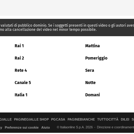
 valutati di pubblico dominio. Se i soggetti presenti in questi video o gli autori av
mo alla cancellazione del video nel minor tempo possibile.
Rai 1
Mattina
Rai 2
Pomeriggio
Rete 4
Sera
Canale 5
Notte
Italia 1
Domani
GIALLE
PAGINEGIALLE SHOP
PGCASA
PAGINEBIANCHE
TUTTOCITTÀ
DILEI
S
© Italiaonline S.p.A. 2026
Direzione e coordinamento 
cy
Preferenze sui cookie
Aiuto