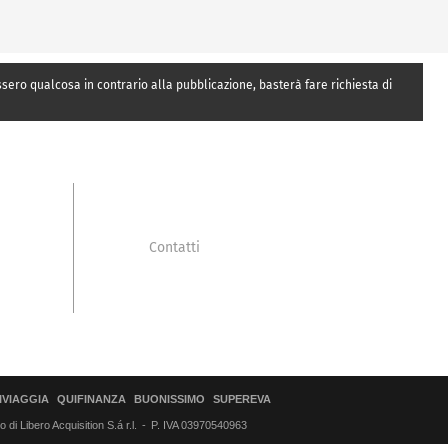
essero qualcosa in contrario alla pubblicazione, basterà fare richiesta di
Contatti
IVIAGGIA
QUIFINANZA
BUONISSIMO
SUPEREVA
di Libero Acquisition S.á r.l.
P. IVA 03970540963