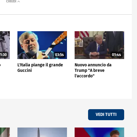
1:30
03:54
01:44
o
L'Italia piange il grande
Nuovo annuncio da
Guccini
Trump "A breve
l'accordo"
VEDI TUTTI