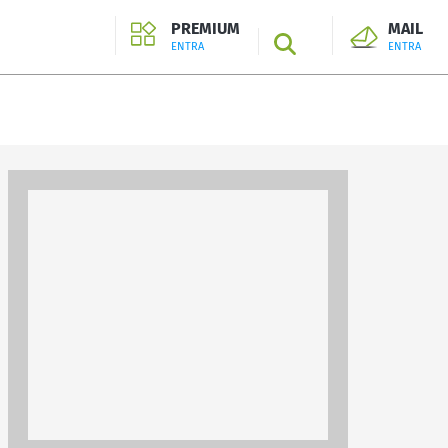
PREMIUM
MAIL
SEARCH
ENTRA
ENTRA
ENTRA