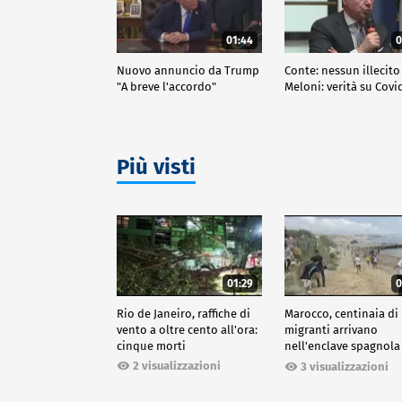
01:44
0
Nuovo annuncio da Trump
Conte: nessun illecito
"A breve l'accordo"
Meloni: verità su Covi
Più visti
01:29
0
Rio de Janeiro, raffiche di
Marocco, centinaia di
vento a oltre cento all'ora:
migranti arrivano
cinque morti
nell'enclave spagnola
Ceuta
2 visualizzazioni
3 visualizzazioni