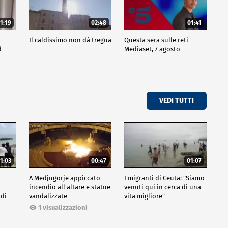
1:19
02:48
01:41
Il caldissimo non dà tregua
Questa sera sulle reti
d
Mediaset, 7 agosto
VEDI TUTTI
1:03
00:47
01:07
A Medjugorje appiccato
I migranti di Ceuta: "Siamo
incendio all'altare e statue
venuti qui in cerca di una
 di
vandalizzate
vita migliore"
1 visualizzazioni