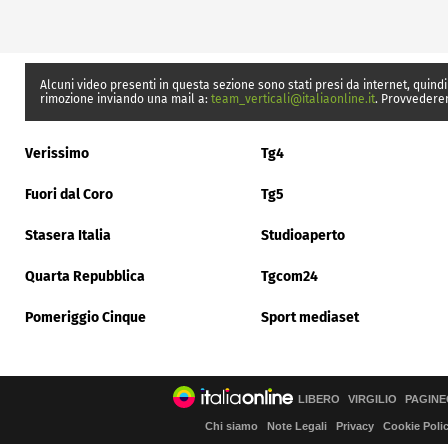
Alcuni video presenti in questa sezione sono stati presi da internet, quindi
rimozione inviando una mail a:
team_verticali@italiaonline.it
. Provvedere
Verissimo
Tg4
Fuori dal Coro
Tg5
Stasera Italia
Studioaperto
Quarta Repubblica
Tgcom24
Pomeriggio Cinque
Sport mediaset
LIBERO
VIRGILIO
PAGINE
Chi siamo
Note Legali
Privacy
Cookie Poli