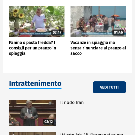
03:47
01:46
Panino o pasta fredda? I
Vacanze in spiaggia ma
consigli per un pranzo in
senza rinunciare al pranzo al
spiaggia
sacco
Intrattenimento
VEDI TUTTI
Il nodo Iran
03:12
L'Ayatollah Ali Khamenei punta