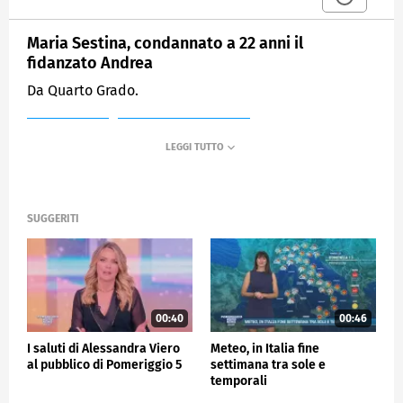
Maria Sestina, condannato a 22 anni il
fidanzato Andrea
Da Quarto Grado.
MEDIASET
POMERIGGIO CINQUE
SUGGERITI
00:40
00:46
I saluti di Alessandra Viero
Meteo, in Italia fine
al pubblico di Pomeriggio 5
settimana tra sole e
temporali