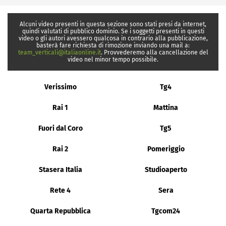
Alcuni video presenti in questa sezione sono stati presi da internet,
quindi valutati di pubblico dominio. Se i soggetti presenti in questi
video o gli autori avessero qualcosa in contrario alla pubblicazione,
basterà fare richiesta di rimozione inviando una mail a:
team_verticali@italiaonline.it
. Provvederemo alla cancellazione del
video nel minor tempo possibile.
Verissimo
Tg4
Rai 1
Mattina
Fuori dal Coro
Tg5
Rai 2
Pomeriggio
Stasera Italia
Studioaperto
Rete 4
Sera
Quarta Repubblica
Tgcom24