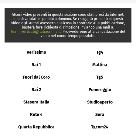
Alcuni video presenti in questa sezione sono stati presi da internet,
quindi valutati di pubblico dominio. Se i soggetti presenti in questi
video o gli autori avessero qualcosa in contrario alla pubblicazione,
basterà fare richiesta di rimozione inviando una mail a:
team_verticali@italiaonline.it
. Provvederemo alla cancellazione del
video nel minor tempo possibile.
Verissimo
Tg4
Rai 1
Mattina
Fuori dal Coro
Tg5
Rai 2
Pomeriggio
Stasera Italia
Studioaperto
Rete 4
Sera
Quarta Repubblica
Tgcom24