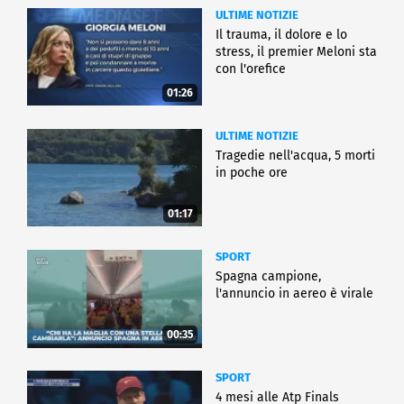
ULTIME NOTIZIE
Il trauma, il dolore e lo
stress, il premier Meloni sta
con l'orefice
01:26
ULTIME NOTIZIE
Tragedie nell'acqua, 5 morti
in poche ore
01:17
SPORT
Spagna campione,
l'annuncio in aereo è virale
00:35
SPORT
4 mesi alle Atp Finals