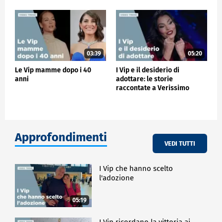
03:39
05:20
Le Vip mamme dopo i 40
I Vip e il desiderio di
anni
adottare: le storie
raccontate a Verissimo
Approfondimenti
VEDI TUTTI
I Vip che hanno scelto
l'adozione
05:19
I Vip ricordano la vittoria ai