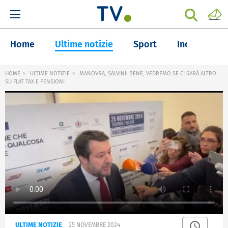
Home
Ultime notizie
Sport
Inchieste
HOME
ULTIME NOTIZIE
MANOVRA, SALVINI: BENE, VEDREMO SE CI SARÀ ALTRO
SU FLAT TAX E PENSIONI
ULTIME NOTIZIE
25 NOVEMBRE 2024