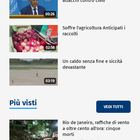
attacchi contro civili
00:26
Soffre l'agricoltura Anticipati i
raccolti
02:58
Un caldo senza fine e siccità
devastante
03:19
Più visti
VEDI TUTTI
Rio de Janeiro, raffiche di vento
a oltre cento all'ora: cinque
morti