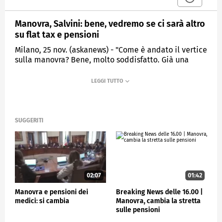
Manovra, Salvini: bene, vedremo se ci sarà altro
su flat tax e pensioni
Milano, 25 nov. (askanews) - "Come è andato il vertice
sulla manovra? Bene, molto soddisfatto. Già una
manovra che aumenta gli stipendi a 15 milioni di
lavoratrici e lavoratori parte bene. Se ci sarà ancora
più impegno sul tema sicurezza e forze dell'ordine,
sui lavoratori autonomi con la crescita della flat tax
e sul tema pensioni, aiutando l'uscita dal lavoro
anticipatamente rispetto alla Fornero per chi vorrà,
SUGGERITI
noi siamo molto contenti". Lo ha detto il vice
premier e segretario della Lega Matteo Salvini,
commentando da Milano a margine della rassegna
Italia Direzione Nord il vertice di maggioranza tenuto
ieri a Roma.
02:07
01:42
Manovra e pensioni dei
Breaking News delle 16.00 |
POLITICA
medici: si cambia
Manovra, cambia la stretta
sulle pensioni