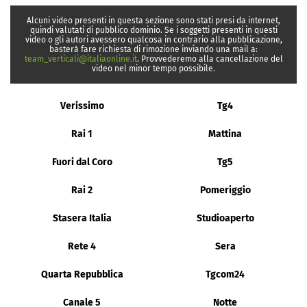
Alcuni video presenti in questa sezione sono stati presi da internet,
quindi valutati di pubblico dominio. Se i soggetti presenti in questi
video o gli autori avessero qualcosa in contrario alla pubblicazione,
basterà fare richiesta di rimozione inviando una mail a:
team_verticali@italiaonline.it
. Provvederemo alla cancellazione del
video nel minor tempo possibile.
Verissimo
Tg4
Rai 1
Mattina
Fuori dal Coro
Tg5
Rai 2
Pomeriggio
Stasera Italia
Studioaperto
Rete 4
Sera
Quarta Repubblica
Tgcom24
Canale 5
Notte