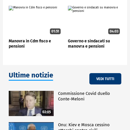
01:51
04:03
Manovra in Cdm fisco e
Governo e sindacati su
pensioni
manovra e pensioni
Ultime notizie
VEDI TUTTI
Commissione Covid duello
Conte-Meloni
02:05
Onu: Kiev e Mosca cessino