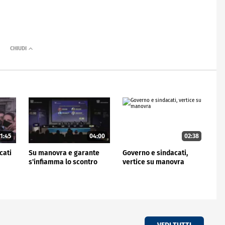
1:45
04:00
02:38
cati
Su manovra e garante
Governo e sindacati,
s'infiamma lo scontro
vertice su manovra