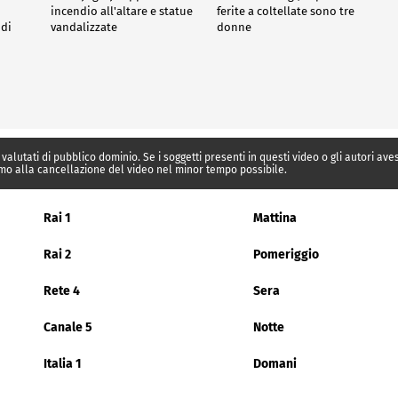
incendio all'altare e statue
ferite a coltellate sono tre
 di
vandalizzate
donne
 valutati di pubblico dominio. Se i soggetti presenti in questi video o gli autori av
mo alla cancellazione del video nel minor tempo possibile.
Rai 1
Mattina
Rai 2
Pomeriggio
Rete 4
Sera
Canale 5
Notte
Italia 1
Domani