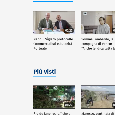
02:25
0
Napoli, Siglato protocollo
Somma Lombardo, la
Commercialisti e Autorità
compagna di Venco:
Portuale
"Anche lei dica tutta l
verità"
Più visti
01:29
0
Rio de Janeiro, raffiche di
Marocco, centinaia di