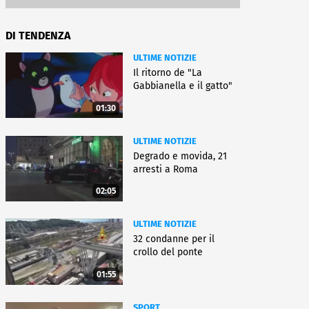
DI TENDENZA
ULTIME NOTIZIE
Il ritorno de "La
Gabbianella e il gatto"
01:30
ULTIME NOTIZIE
Degrado e movida, 21
arresti a Roma
02:05
ULTIME NOTIZIE
32 condanne per il
crollo del ponte
01:55
SPORT