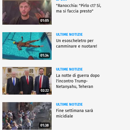
"Ranocchia: "Pirlo ct? Sì,
ma si faccia presto"
01:05
ULTIME NOTIZIE
Un esoscheletro per
camminare e nuotare!
01:34
ULTIME NOTIZIE
La notte di guerra dopo
l'incontro Trump-
Netanyahu, Teheran
02:22
all'attacco
ULTIME NOTIZIE
Fine settimana sarà
micidiale
01:38