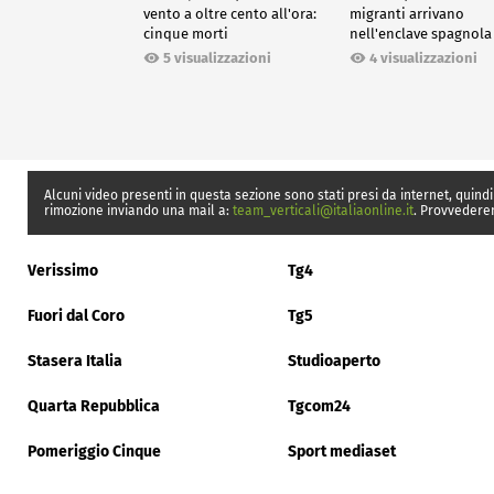
vento a oltre cento all'ora:
migranti arrivano
cinque morti
nell'enclave spagnola
Ceuta
5 visualizzazioni
4 visualizzazioni
Alcuni video presenti in questa sezione sono stati presi da internet, quindi
rimozione inviando una mail a:
team_verticali@italiaonline.it
. Provvedere
Verissimo
Tg4
Fuori dal Coro
Tg5
Stasera Italia
Studioaperto
Quarta Repubblica
Tgcom24
Pomeriggio Cinque
Sport mediaset