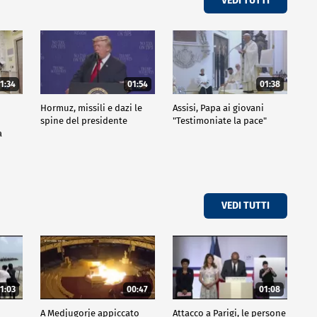
VEDI TUTTI
1:34
01:54
01:38
Hormuz, missili e dazi le
Assisi, Papa ai giovani
spine del presidente
"Testimoniate la pace"
a
VEDI TUTTI
1:03
00:47
01:08
A Medjugorje appiccato
Attacco a Parigi, le persone