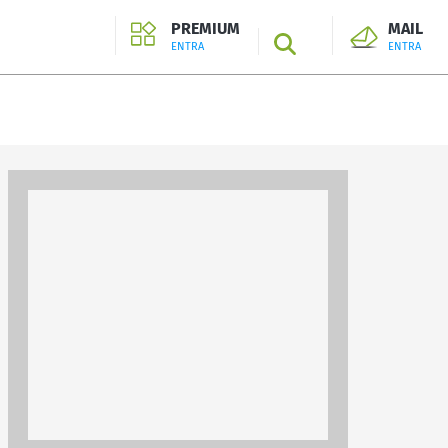
PREMIUM
MAIL
SEARCH
ENTRA
ENTRA
ENTRA