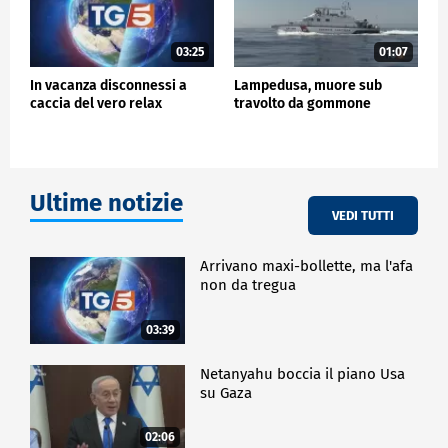
03:25
01:07
In vacanza disconnessi a
Lampedusa, muore sub
caccia del vero relax
travolto da gommone
Ultime notizie
VEDI TUTTI
Arrivano maxi-bollette, ma l'afa
non da tregua
03:39
Netanyahu boccia il piano Usa
su Gaza
02:06