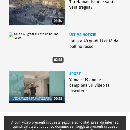
Tra Hamas-Israele sarà
vera tregua?
01:54
ULTIME NOTIZIE
Italia a 40 gradi 11 città da
bollino rosso
02:15
SPORT
Yamal: "19 anni e
campione". Il video fa
discutere
00:15
Alcuni video presenti in questa sezione sono stati presi da internet,
quindi valutati di pubblico dominio. Se i soggetti presenti in questi