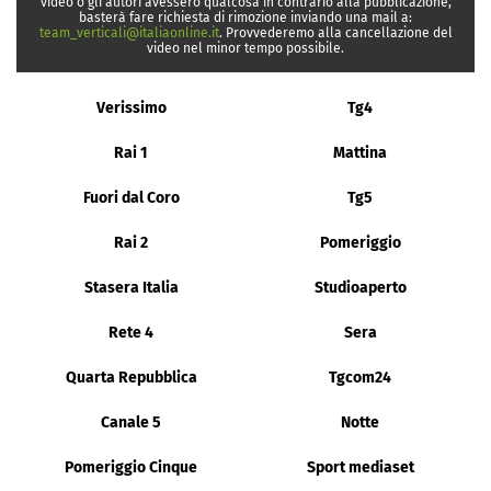
video o gli autori avessero qualcosa in contrario alla pubblicazione,
basterà fare richiesta di rimozione inviando una mail a:
team_verticali@italiaonline.it
. Provvederemo alla cancellazione del
video nel minor tempo possibile.
Verissimo
Tg4
Rai 1
Mattina
Fuori dal Coro
Tg5
Rai 2
Pomeriggio
Stasera Italia
Studioaperto
Rete 4
Sera
Quarta Repubblica
Tgcom24
Canale 5
Notte
Pomeriggio Cinque
Sport mediaset