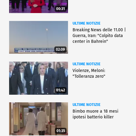
00:31
ULTIME NOTIZIE
Breaking News delle 11.00 |
Guerra, Iran: "Colpito data
center in Bahrein"
02:09
ULTIME NOTIZIE
Violenze, Meloni:
"Tolleranza zero"
01:42
ULTIME NOTIZIE
Bimbo muore a 18 mesi
ipotesi batterio killer
01:35