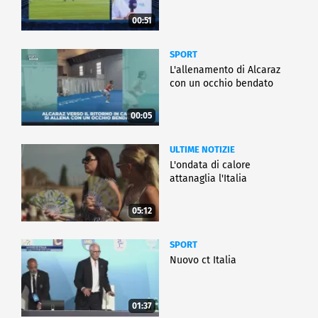
00:51
SPORT
L'allenamento di Alcaraz
con un occhio bendato
00:05
ULTIME NOTIZIE
L'ondata di calore
attanaglia l'Italia
05:12
SPORT
Nuovo ct Italia
01:37