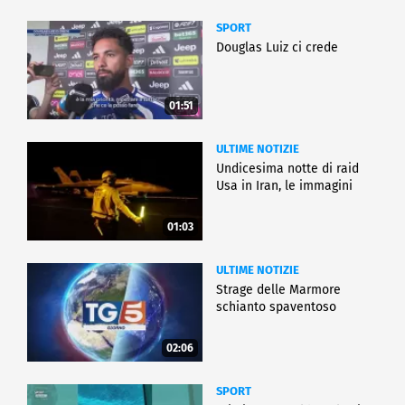
SPORT
Douglas Luiz ci crede
01:51
ULTIME NOTIZIE
Undicesima notte di raid
Usa in Iran, le immagini
01:03
ULTIME NOTIZIE
Strage delle Marmore
schianto spaventoso
02:06
SPORT