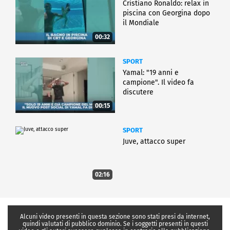
Cristiano Ronaldo: relax in
piscina con Georgina dopo
il Mondiale
00:32
SPORT
Yamal: "19 anni e
campione". Il video fa
discutere
00:15
SPORT
Juve, attacco super
02:16
Alcuni video presenti in questa sezione sono stati presi da internet,
quindi valutati di pubblico dominio. Se i soggetti presenti in questi