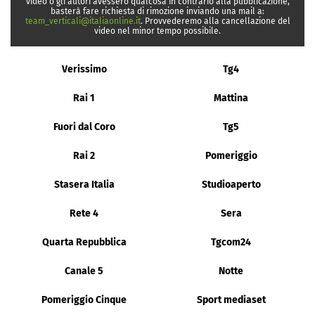
video o gli autori avessero qualcosa in contrario alla pubblicazione,
basterà fare richiesta di rimozione inviando una mail a:
team_verticali@italiaonline.it
. Provvederemo alla cancellazione del
video nel minor tempo possibile.
Verissimo
Tg4
Rai 1
Mattina
Fuori dal Coro
Tg5
Rai 2
Pomeriggio
Stasera Italia
Studioaperto
Rete 4
Sera
Quarta Repubblica
Tgcom24
Canale 5
Notte
Pomeriggio Cinque
Sport mediaset