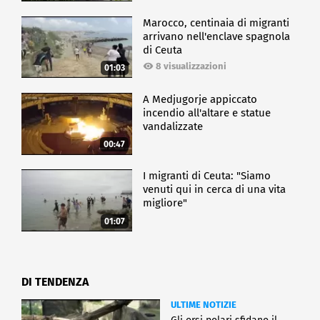
Marocco, centinaia di migranti
arrivano nell'enclave spagnola
di Ceuta
8 visualizzazioni
01:03
A Medjugorje appiccato
incendio all'altare e statue
vandalizzate
00:47
I migranti di Ceuta: "Siamo
venuti qui in cerca di una vita
migliore"
01:07
DI TENDENZA
ULTIME NOTIZIE