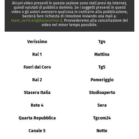
Alcuni video presenti in questa sezione sono stati presi da internet,
quindi valutati di pubblico dominio. Se i soggetti presenti in questi
video o gli autori avessero qualcosa in contrario alla pubblicazione,
basterà fare richiesta di rimozione inviando una mail a:
team_verticali@italiaonline.it
. Provvederemo alla cancellazione del
video nel minor tempo possibile.
Verissimo
Tg4
Rai 1
Mattina
Fuori dal Coro
Tg5
Rai 2
Pomeriggio
Stasera Italia
Studioaperto
Rete 4
Sera
Quarta Repubblica
Tgcom24
Canale 5
Notte