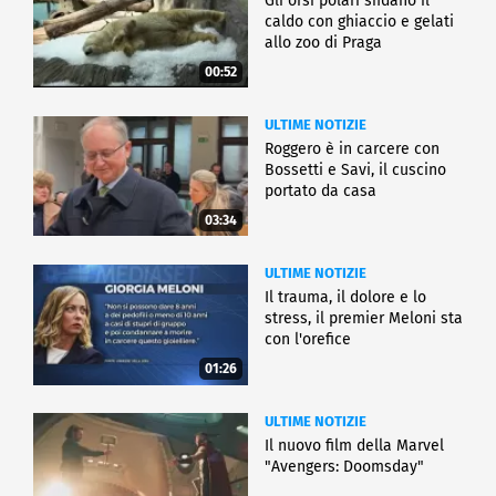
Gli orsi polari sfidano il
caldo con ghiaccio e gelati
allo zoo di Praga
00:52
ULTIME NOTIZIE
Roggero è in carcere con
Bossetti e Savi, il cuscino
portato da casa
03:34
ULTIME NOTIZIE
Il trauma, il dolore e lo
stress, il premier Meloni sta
con l'orefice
01:26
ULTIME NOTIZIE
Il nuovo film della Marvel
"Avengers: Doomsday"