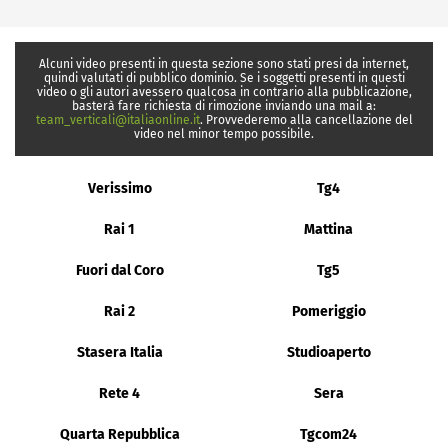
Alcuni video presenti in questa sezione sono stati presi da internet,
quindi valutati di pubblico dominio. Se i soggetti presenti in questi
video o gli autori avessero qualcosa in contrario alla pubblicazione,
basterà fare richiesta di rimozione inviando una mail a:
team_verticali@italiaonline.it
. Provvederemo alla cancellazione del
video nel minor tempo possibile.
Verissimo
Tg4
Rai 1
Mattina
Fuori dal Coro
Tg5
Rai 2
Pomeriggio
Stasera Italia
Studioaperto
Rete 4
Sera
Quarta Repubblica
Tgcom24