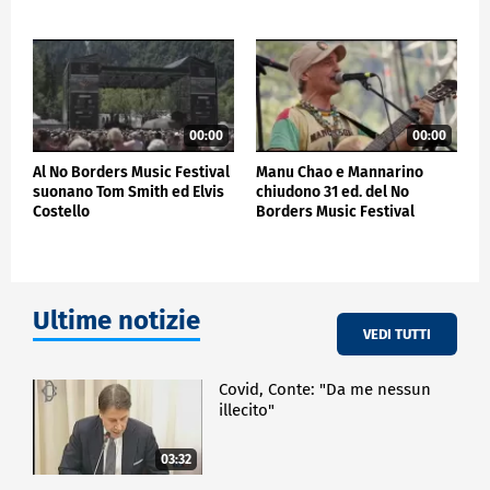
Patagarri e Goran Bregovic (sabato 2 agosto, Rifugio
Giberti - Sella Nevea, SOLD OUT) e i Kings of
Convenience (domenica 3 agosto, Altopiano del
Montasio - Sella Nevea). Per tutte le informazioni
riguardo il festival, è disponibile il sito web al
seguente link:
https://www.nobordersmusicfestival.com
00:00
00:00
Al No Borders Music Festival
Manu Chao e Mannarino
SPETTACOLO
suonano Tom Smith ed Elvis
chiudono 31 ed. del No
Costello
Borders Music Festival
Ultime notizie
VEDI TUTTI
Covid, Conte: "Da me nessun
illecito"
03:32