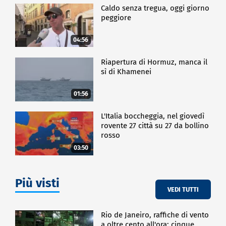
Caldo senza tregua, oggi giorno
peggiore
04:56
Riapertura di Hormuz, manca il
sì di Khamenei
01:56
L'Italia boccheggia, nel giovedì
rovente 27 città su 27 da bollino
rosso
03:50
Più visti
VEDI TUTTI
Rio de Janeiro, raffiche di vento
a oltre cento all'ora: cinque