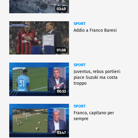
03:49
SPORT
Addio a Franco Baresi
01:08
SPORT
Juventus, rebus portieri:
piace Suzuki ma costa
troppo
00:53
SPORT
Franco, capitano per
sempre
03:47