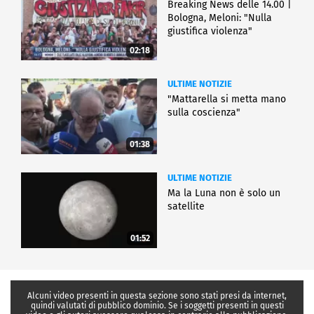
Breaking News delle 14.00 |
Bologna, Meloni: "Nulla
giustifica violenza"
02:18
ULTIME NOTIZIE
"Mattarella si metta mano
sulla coscienza"
01:38
ULTIME NOTIZIE
Ma la Luna non è solo un
satellite
01:52
Alcuni video presenti in questa sezione sono stati presi da internet,
quindi valutati di pubblico dominio. Se i soggetti presenti in questi