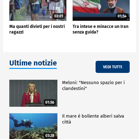
02:01
01:54
Ma quanti divieti per i nostri
Tra intese e minacce un Iran
ragazzi
senza guida?
Ultime notizie
VEDI TUTTI
Meloni: "Nessuno spazio per i
clandestini"
01:56
Il mare è bollente alberi salva
città
03:28