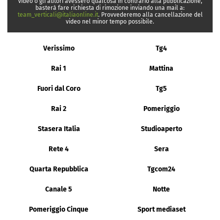
video o gli autori avessero qualcosa in contrario alla pubblicazione,
basterà fare richiesta di rimozione inviando una mail a:
team_verticali@italiaonline.it
. Provvederemo alla cancellazione del
video nel minor tempo possibile.
Verissimo
Tg4
Rai 1
Mattina
Fuori dal Coro
Tg5
Rai 2
Pomeriggio
Stasera Italia
Studioaperto
Rete 4
Sera
Quarta Repubblica
Tgcom24
Canale 5
Notte
Pomeriggio Cinque
Sport mediaset