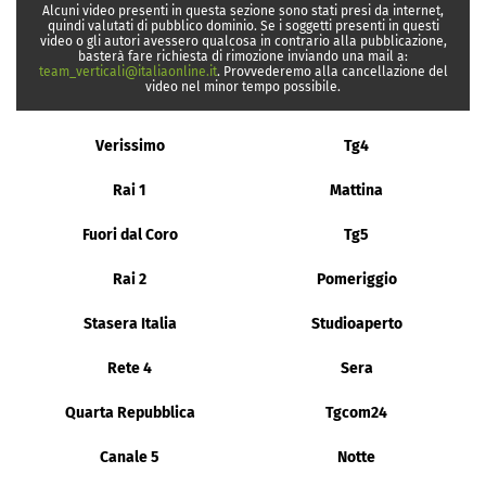
Alcuni video presenti in questa sezione sono stati presi da internet,
quindi valutati di pubblico dominio. Se i soggetti presenti in questi
video o gli autori avessero qualcosa in contrario alla pubblicazione,
basterà fare richiesta di rimozione inviando una mail a:
team_verticali@italiaonline.it
. Provvederemo alla cancellazione del
video nel minor tempo possibile.
Verissimo
Tg4
Rai 1
Mattina
Fuori dal Coro
Tg5
Rai 2
Pomeriggio
Stasera Italia
Studioaperto
Rete 4
Sera
Quarta Repubblica
Tgcom24
Canale 5
Notte