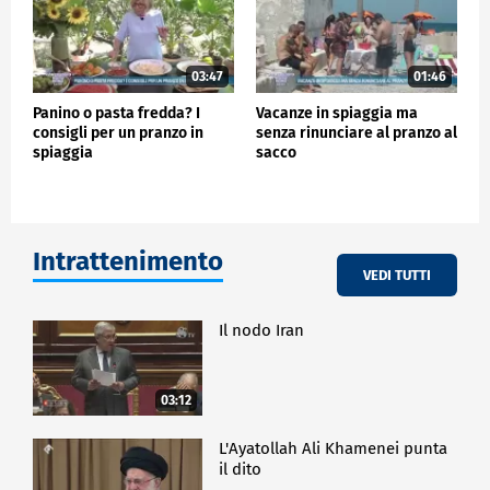
03:47
01:46
Panino o pasta fredda? I
Vacanze in spiaggia ma
consigli per un pranzo in
senza rinunciare al pranzo al
spiaggia
sacco
Intrattenimento
VEDI TUTTI
Il nodo Iran
03:12
L'Ayatollah Ali Khamenei punta
il dito