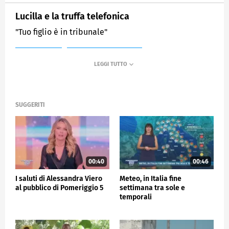
Lucilla e la truffa telefonica
"Tuo figlio è in tribunale"
MEDIASET
POMERIGGIO CINQUE
SUGGERITI
00:40
00:46
I saluti di Alessandra Viero
Meteo, in Italia fine
al pubblico di Pomeriggio 5
settimana tra sole e
temporali