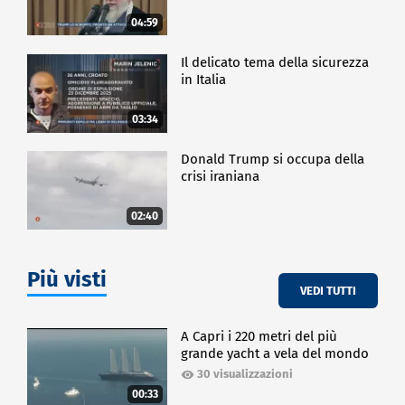
04:59
Il delicato tema della sicurezza
in Italia
03:34
Donald Trump si occupa della
crisi iraniana
02:40
Più visti
VEDI TUTTI
A Capri i 220 metri del più
grande yacht a vela del mondo
30 visualizzazioni
00:33