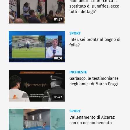
Raimondi: "L'Inter cerca il
sostituto di Dumfries, ecco
tutti i dettagli"
01:37
SPORT
Inter, sei pronta al bagno di
folla?
00:51
INCHIESTE
Garlasco: le testimonianze
degli amici di Marco Poggi
05:47
SPORT
L'allenamento di Alcaraz
con un occhio bendato