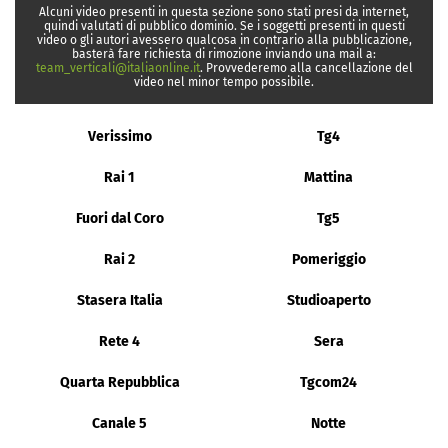
Alcuni video presenti in questa sezione sono stati presi da internet,
quindi valutati di pubblico dominio. Se i soggetti presenti in questi
video o gli autori avessero qualcosa in contrario alla pubblicazione,
basterà fare richiesta di rimozione inviando una mail a:
team_verticali@italiaonline.it
. Provvederemo alla cancellazione del
video nel minor tempo possibile.
Verissimo
Tg4
Rai 1
Mattina
Fuori dal Coro
Tg5
Rai 2
Pomeriggio
Stasera Italia
Studioaperto
Rete 4
Sera
Quarta Repubblica
Tgcom24
Canale 5
Notte