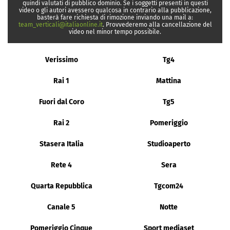
quindi valutati di pubblico dominio. Se i soggetti presenti in questi
video o gli autori avessero qualcosa in contrario alla pubblicazione,
basterà fare richiesta di rimozione inviando una mail a:
team_verticali@italiaonline.it
. Provvederemo alla cancellazione del
video nel minor tempo possibile.
Verissimo
Tg4
Rai 1
Mattina
Fuori dal Coro
Tg5
Rai 2
Pomeriggio
Stasera Italia
Studioaperto
Rete 4
Sera
Quarta Repubblica
Tgcom24
Canale 5
Notte
Pomeriggio Cinque
Sport mediaset