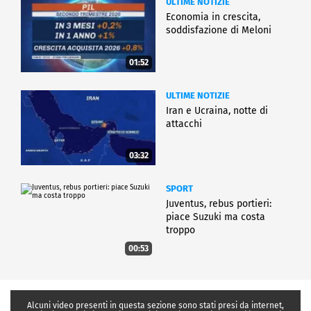
ULTIME NOTIZIE
Economia in crescita,
soddisfazione di Meloni
01:52
ULTIME NOTIZIE
Iran e Ucraina, notte di
attacchi
03:32
SPORT
Juventus, rebus portieri:
piace Suzuki ma costa
troppo
00:53
Alcuni video presenti in questa sezione sono stati presi da internet,