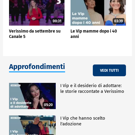
00:31
03:39
Verissimo da settembre su
Le Vip mamme dopo i 40
Canale 5
anni
Approfondimenti
VEDI TUTTI
I Vip e il desiderio di adottare:
le storie raccontate a Verissimo
05:20
I Vip che hanno scelto
l'adozione