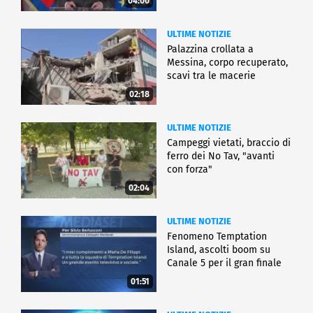
04:00
ULTIME NOTIZIE
Palazzina crollata a
Messina, corpo recuperato,
scavi tra le macerie
02:18
ULTIME NOTIZIE
Campeggi vietati, braccio di
ferro dei No Tav, "avanti
con forza"
02:04
ULTIME NOTIZIE
Fenomeno Temptation
Island, ascolti boom su
Canale 5 per il gran finale
01:51