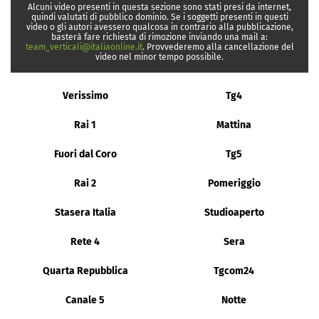
Alcuni video presenti in questa sezione sono stati presi da internet,
quindi valutati di pubblico dominio. Se i soggetti presenti in questi
video o gli autori avessero qualcosa in contrario alla pubblicazione,
basterà fare richiesta di rimozione inviando una mail a:
team_verticali@italiaonline.it
. Provvederemo alla cancellazione del
video nel minor tempo possibile.
Verissimo
Tg4
Rai 1
Mattina
Fuori dal Coro
Tg5
Rai 2
Pomeriggio
Stasera Italia
Studioaperto
Rete 4
Sera
Quarta Repubblica
Tgcom24
Canale 5
Notte