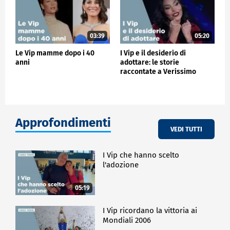
03:39
05:20
Le Vip mamme dopo i 40
I Vip e il desiderio di
anni
adottare: le storie
raccontate a Verissimo
Approfondimenti
VEDI TUTTI
I Vip che hanno scelto
l'adozione
05:19
I Vip ricordano la vittoria ai
Mondiali 2006