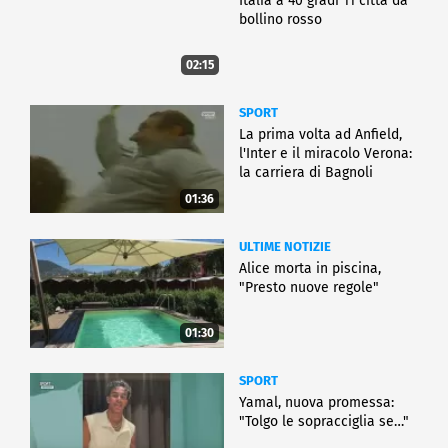
Italia a 40 gradi 11 città da
bollino rosso
02:15
SPORT
La prima volta ad Anfield,
l'Inter e il miracolo Verona:
la carriera di Bagnoli
01:36
ULTIME NOTIZIE
Alice morta in piscina,
"Presto nuove regole"
01:30
SPORT
Yamal, nuova promessa:
"Tolgo le sopracciglia se…"