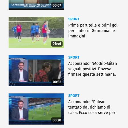
00:07
SPORT
Prime partitelle e primi gol
per l'Inter in Germania: le
immagini
01:46
SPORT
Accomando: "Modric-Milan
segnali positivi. Doveva
firmare questa settimana,
ma..."
00:32
SPORT
Accomando: "Pulisic
tentato dal richiamo di
casa. Ecco cosa serve per
partire"
00:20