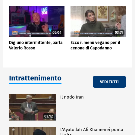
05:04
03:51
Digiuno intermittente, parla
Ecco il menù vegano per il
Valerio Rosso
cenone di Capodanno
Intrattenimento
VEDI TUTTI
Il nodo Iran
03:12
L'Ayatollah Ali Khamenei punta