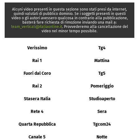
Alcuni video presenti in questa sezione sono stati presi da internet,
quindi valutati di pubblico dominio. Se i soggetti presenti in questi
video o gli autori avessero qualcosa in contrario alla pubblicazione,
basterà fare richiesta di rimozione inviando una mail a:
team_verticali@italiaonline.it
. Provvederemo alla cancellazione del
video nel minor tempo possibile.
Verissimo
Tg4
Rai 1
Mattina
Fuori dal Coro
Tg5
Rai 2
Pomeriggio
Stasera Italia
Studioaperto
Rete 4
Sera
Quarta Repubblica
Tgcom24
Canale 5
Notte