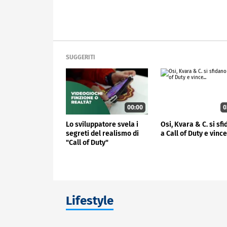
SUGGERITI
00:00
0
Lo sviluppatore svela i
Osi, Kvara & C. si sf
segreti del realismo di
a Call of Duty e vince.
"Call of Duty"
Lifestyle