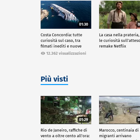
01:30
0
Costa Concordia: tutte
La casa nella prateria,
curiosità sul caso, tra
le curiosità sull'attes
filmati inediti e nuove
remake Netflix
ricostruzioni
12.362 visualizzazioni
Più visti
01:29
0
Rio de Janeiro, raffiche di
Marocco, centinaia di
vento a oltre cento all'ora:
migranti arrivano