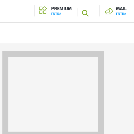
PREMIUM
MAIL
SEARCH
ENTRA
ENTRA
ENTRA