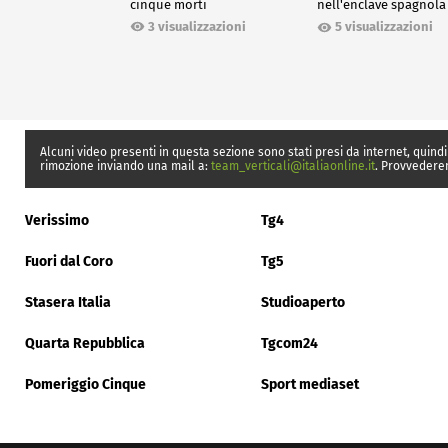
cinque morti
nell'enclave spagnola
Ceuta
3 visualizzazioni
5 visualizzazioni
Alcuni video presenti in questa sezione sono stati presi da internet, quindi
rimozione inviando una mail a:
team_verticali@italiaonline.it
. Provvedere
Verissimo
Tg4
Fuori dal Coro
Tg5
Stasera Italia
Studioaperto
Quarta Repubblica
Tgcom24
Pomeriggio Cinque
Sport mediaset