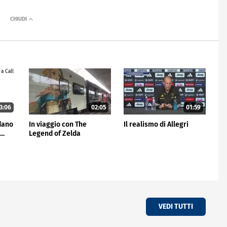
3:06
02:05
01:59
idano
In viaggio con The
Il realismo di Allegri
..
Legend of Zelda
VEDI TUTTI