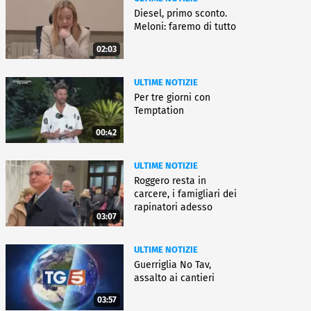
Diesel, primo sconto.
Meloni: faremo di tutto
02:03
ULTIME NOTIZIE
Per tre giorni con
Temptation
00:42
ULTIME NOTIZIE
Roggero resta in
carcere, i famigliari dei
rapinatori adesso
03:07
battono cassa
ULTIME NOTIZIE
Guerriglia No Tav,
assalto ai cantieri
03:57