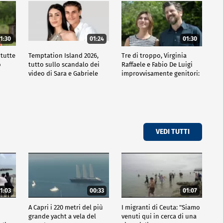
1:30
01:24
01:30
 tutte
Temptation Island 2026,
Tre di troppo, Virginia
o
tutto sullo scandalo dei
Raffaele e Fabio De Luigi
video di Sara e Gabriele
improvvisamente genitori:
tutte le curiosità sulla
commedia
VEDI TUTTI
1:03
00:33
01:07
A Capri i 220 metri del più
I migranti di Ceuta: "Siamo
grande yacht a vela del
venuti qui in cerca di una