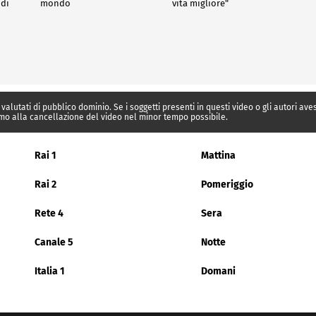
 di
mondo
vita migliore"
 valutati di pubblico dominio. Se i soggetti presenti in questi video o gli autori av
mo alla cancellazione del video nel minor tempo possibile.
Rai 1
Mattina
Rai 2
Pomeriggio
Rete 4
Sera
Canale 5
Notte
Italia 1
Domani