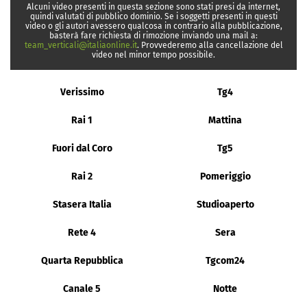
Alcuni video presenti in questa sezione sono stati presi da internet,
quindi valutati di pubblico dominio. Se i soggetti presenti in questi
video o gli autori avessero qualcosa in contrario alla pubblicazione,
basterà fare richiesta di rimozione inviando una mail a:
team_verticali@italiaonline.it
. Provvederemo alla cancellazione del
video nel minor tempo possibile.
Verissimo
Tg4
Rai 1
Mattina
Fuori dal Coro
Tg5
Rai 2
Pomeriggio
Stasera Italia
Studioaperto
Rete 4
Sera
Quarta Repubblica
Tgcom24
Canale 5
Notte