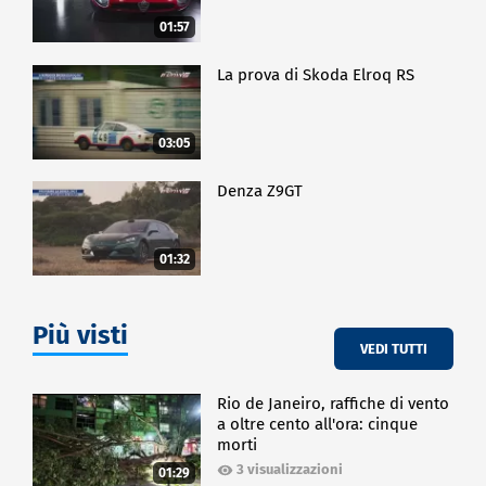
01:57
La prova di Skoda Elroq RS
03:05
Denza Z9GT
01:32
Più visti
VEDI TUTTI
Rio de Janeiro, raffiche di vento
a oltre cento all'ora: cinque
morti
3 visualizzazioni
01:29