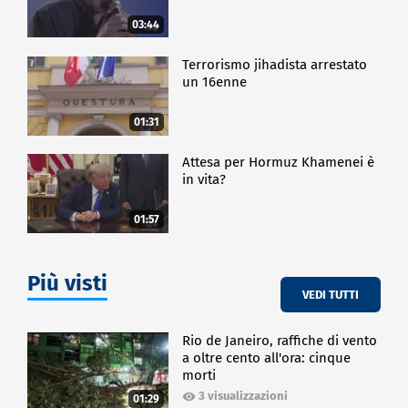
03:44
Terrorismo jihadista arrestato
un 16enne
01:31
Attesa per Hormuz Khamenei è
in vita?
01:57
Più visti
VEDI TUTTI
Rio de Janeiro, raffiche di vento
a oltre cento all'ora: cinque
morti
3 visualizzazioni
01:29