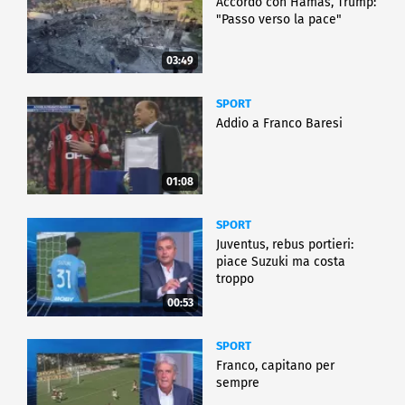
Accordo con Hamas, Trump:
"Passo verso la pace"
03:49
SPORT
Addio a Franco Baresi
01:08
SPORT
Juventus, rebus portieri:
piace Suzuki ma costa
troppo
00:53
SPORT
Franco, capitano per
sempre