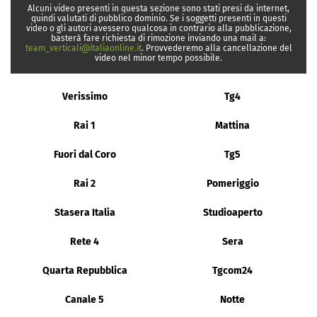
Alcuni video presenti in questa sezione sono stati presi da internet,
quindi valutati di pubblico dominio. Se i soggetti presenti in questi
video o gli autori avessero qualcosa in contrario alla pubblicazione,
basterà fare richiesta di rimozione inviando una mail a:
team_verticali@italiaonline.it
. Provvederemo alla cancellazione del
video nel minor tempo possibile.
Verissimo
Tg4
Rai 1
Mattina
Fuori dal Coro
Tg5
Rai 2
Pomeriggio
Stasera Italia
Studioaperto
Rete 4
Sera
Quarta Repubblica
Tgcom24
Canale 5
Notte