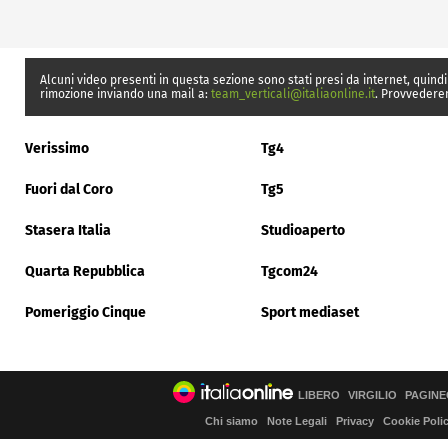
Alcuni video presenti in questa sezione sono stati presi da internet, quindi
rimozione inviando una mail a:
team_verticali@italiaonline.it
. Provvedere
Verissimo
Tg4
Fuori dal Coro
Tg5
Stasera Italia
Studioaperto
Quarta Repubblica
Tgcom24
Pomeriggio Cinque
Sport mediaset
LIBERO
VIRGILIO
PAGINE
Chi siamo
Note Legali
Privacy
Cookie Poli