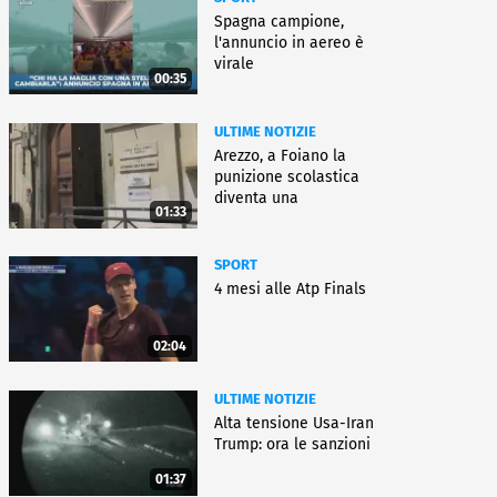
Spagna campione,
l'annuncio in aereo è
virale
00:35
ULTIME NOTIZIE
Arezzo, a Foiano la
punizione scolastica
diventa una
01:33
rieducazione
SPORT
4 mesi alle Atp Finals
02:04
ULTIME NOTIZIE
Alta tensione Usa-Iran
Trump: ora le sanzioni
01:37