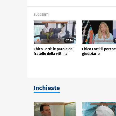
SUGGERITI
07:14
0
Chico Forti: le parole del
Chico Forti: il perco
fratello della vittima
giudiziario
Inchieste