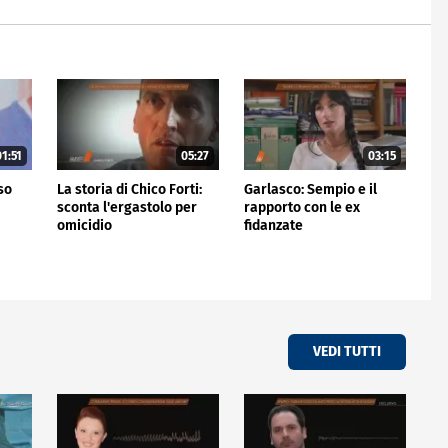
1:51
05:27
03:15
rso
La storia di Chico Forti:
Garlasco: Sempio e il
sconta l'ergastolo per
rapporto con le ex
omicidio
fidanzate
VEDI TUTTI