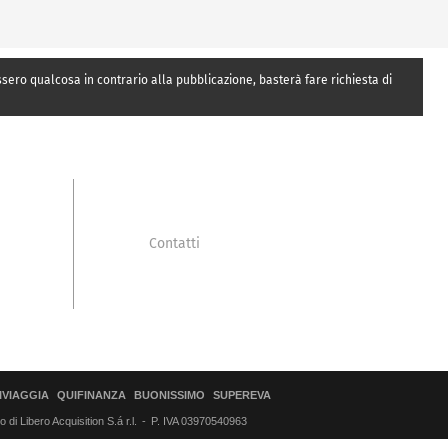
essero qualcosa in contrario alla pubblicazione, basterà fare richiesta di
Contatti
IVIAGGIA
QUIFINANZA
BUONISSIMO
SUPEREVA
di Libero Acquisition S.á r.l.
P. IVA 03970540963