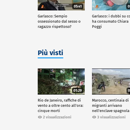
05:41
0
Garlasco: Sempio
Garlasco: i dubbi su c
ossessionato dal sesso o
ha consumato Chiara
ragazzo rispettoso?
Poggi
Più visti
01:29
0
Rio de Janeiro, raffiche di
Marocco, centinaia di
vento a oltre cento all'ora:
migranti arrivano
cinque morti
nell'enclave spagnola
Ceuta
2 visualizzazioni
3 visualizzazioni