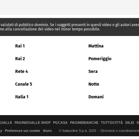
 valutati di pubblico dominio. Se i soggetti presenti in questi video o gli autori av
mo alla cancellazione del video nel minor tempo possibile.
Rai 1
Mattina
Rai 2
Pomeriggio
Rete 4
Sera
Canale 5
Notte
Italia 1
Domani
GIALLE
PAGINEGIALLE SHOP
PGCASA
PAGINEBIANCHE
TUTTOCITTÀ
DILEI
S
© Italiaonline S.p.A. 2026
Direzione e coordinamento 
cy
Preferenze sui cookie
Aiuto