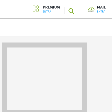
PREMIUM
MAIL
SEARCH
ENTRA
ENTRA
ENTRA