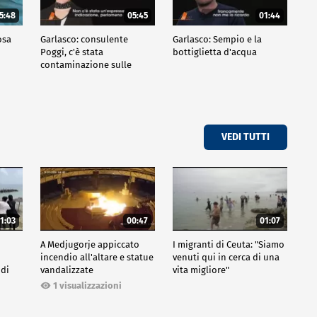
5:48
05:45
01:44
osa
Garlasco: consulente
Garlasco: Sempio e la
Poggi, c'è stata
bottiglietta d'acqua
contaminazione sulle
unghie?
VEDI TUTTI
1:03
00:47
01:07
A Medjugorje appiccato
I migranti di Ceuta: "Siamo
incendio all'altare e statue
venuti qui in cerca di una
 di
vandalizzate
vita migliore"
1 visualizzazioni