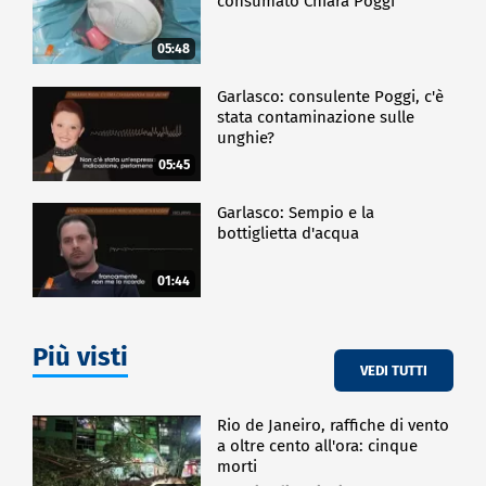
consumato Chiara Poggi
05:48
Garlasco: consulente Poggi, c'è
stata contaminazione sulle
unghie?
05:45
Garlasco: Sempio e la
bottiglietta d'acqua
01:44
Più visti
VEDI TUTTI
Rio de Janeiro, raffiche di vento
a oltre cento all'ora: cinque
morti