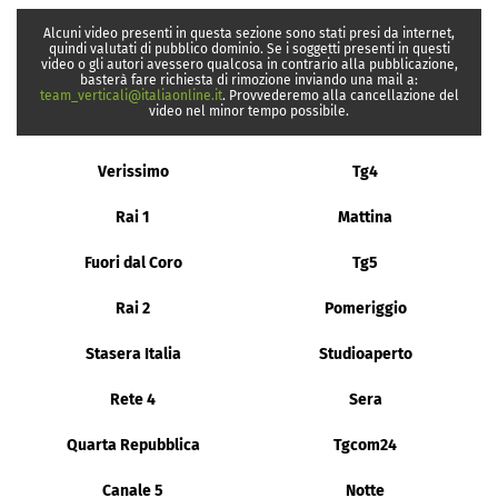
Alcuni video presenti in questa sezione sono stati presi da internet,
quindi valutati di pubblico dominio. Se i soggetti presenti in questi
video o gli autori avessero qualcosa in contrario alla pubblicazione,
basterà fare richiesta di rimozione inviando una mail a:
team_verticali@italiaonline.it
. Provvederemo alla cancellazione del
video nel minor tempo possibile.
Verissimo
Tg4
Rai 1
Mattina
Fuori dal Coro
Tg5
Rai 2
Pomeriggio
Stasera Italia
Studioaperto
Rete 4
Sera
Quarta Repubblica
Tgcom24
Canale 5
Notte