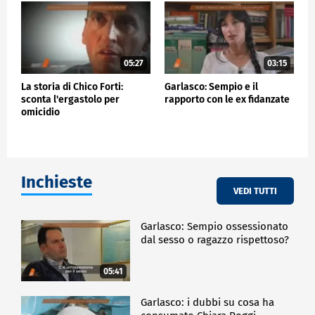
05:27
03:15
La storia di Chico Forti:
Garlasco: Sempio e il
sconta l'ergastolo per
rapporto con le ex fidanzate
omicidio
Inchieste
VEDI TUTTI
Garlasco: Sempio ossessionato
dal sesso o ragazzo rispettoso?
05:41
Garlasco: i dubbi su cosa ha