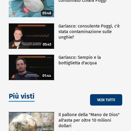
consumato Chiara Poggi
05:48
Garlasco: consulente Poggi, c'è
stata contaminazione sulle
unghie?
05:45
Garlasco: Sempio e la
bottiglietta d'acqua
01:44
Più visti
VEDI TUTTI
Il pallone della "Mano de Dios"
all'asta per oltre 10 milioni
dollari