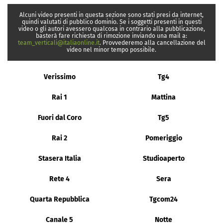
Alcuni video presenti in questa sezione sono stati presi da internet,
quindi valutati di pubblico dominio. Se i soggetti presenti in questi
video o gli autori avessero qualcosa in contrario alla pubblicazione,
basterà fare richiesta di rimozione inviando una mail a:
team_verticali@italiaonline.it
. Provvederemo alla cancellazione del
video nel minor tempo possibile.
Verissimo
Tg4
Rai 1
Mattina
Fuori dal Coro
Tg5
Rai 2
Pomeriggio
Stasera Italia
Studioaperto
Rete 4
Sera
Quarta Repubblica
Tgcom24
Canale 5
Notte