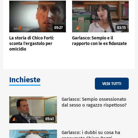
05:27
03:15
La storia di Chico Forti:
Garlasco: Sempio e il
sconta l'ergastolo per
rapporto con le ex fidanzate
omicidio
Inchieste
VEDI TUTTI
Garlasco: Sempio ossessionato
dal sesso o ragazzo rispettoso?
05:41
Garlasco: i dubbi su cosa ha