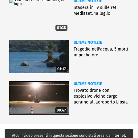
ULTIME NOTIZIE
Stasera in Tv sulle reti
Mediaset, 18 luglio
01:38
ULTIME NOTIZIE
Tragedie nell'acqua, 5 morti
in poche ore
01:17
ULTIME NOTIZIE
Trovato drone con
esplosivo vicino cargo
ucraino all'aeroporto Lipsia
00:47
Alcuni video presenti in questa sezione sono stati presi da internet,