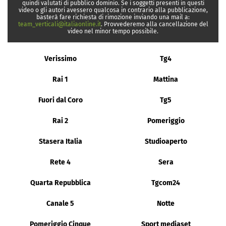
quindi valutati di pubblico dominio. Se i soggetti presenti in questi
video o gli autori avessero qualcosa in contrario alla pubblicazione,
basterà fare richiesta di rimozione inviando una mail a:
team_verticali@italiaonline.it
. Provvederemo alla cancellazione del
video nel minor tempo possibile.
Verissimo
Tg4
Rai 1
Mattina
Fuori dal Coro
Tg5
Rai 2
Pomeriggio
Stasera Italia
Studioaperto
Rete 4
Sera
Quarta Repubblica
Tgcom24
Canale 5
Notte
Pomeriggio Cinque
Sport mediaset