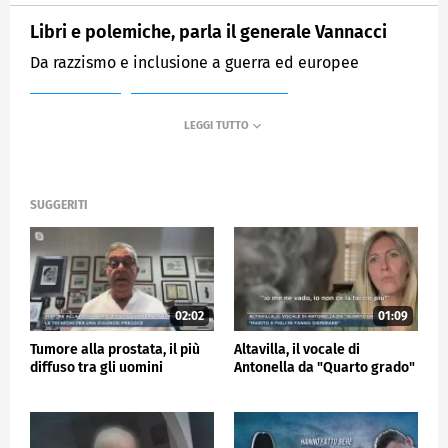
Libri e polemiche, parla il generale Vannacci
Da razzismo e inclusione a guerra ed europee
MEDIASET
MATTINO CINQUE NEWS
SUGGERITI
02:02
01:09
Tumore alla prostata, il più
Altavilla, il vocale di
diffuso tra gli uomini
Antonella da "Quarto grado"