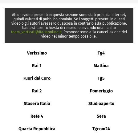
Alcuni video presenti in questa sezione sono stati presi da internet,
quindi valutati di pubblico dominio. Se i soggetti presenti in questi
video o gli autori avessero qualcosa in contrario alla pubblicazione,
basterà fare richiesta di rimozione inviando una mail a:
team_verticali@italiaonline.it
. Provvederemo alla cancellazione del
video nel minor tempo possibile.
Verissimo
Tg4
Rai 1
Mattina
Fuori dal Coro
Tg5
Rai 2
Pomeriggio
Stasera Italia
Studioaperto
Rete 4
Sera
Quarta Repubblica
Tgcom24