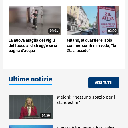
01:04
03:09
La nuova maglia dei Vigili
Milano, al quartiere Isola
del fuoco si distrugge se si
commercianti in rivolta, "la
bagna d'acqua
Ztl ci uccide"
Ultime notizie
VEDI TUTTI
Meloni: "Nessuno spazio per i
clandestini"
01:56
Il mare è bollente alberi salva