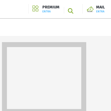
PREMIUM
MAIL
SEARCH
ENTRA
ENTRA
ENTRA