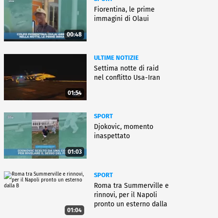
Fiorentina, le prime
immagini di Olaui
00:48
ULTIME NOTIZIE
Settima notte di raid
nel conflitto Usa-Iran
01:54
SPORT
Djokovic, momento
inaspettato
01:03
SPORT
Roma tra Summerville e
rinnovi, per il Napoli
pronto un esterno dalla
01:04
B