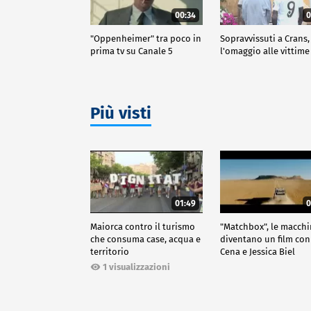
00:34
0
"Oppenheimer" tra poco in
Sopravvissuti a Crans,
prima tv su Canale 5
l'omaggio alle vittime
Più visti
01:49
0
Maiorca contro il turismo
"Matchbox", le macch
che consuma case, acqua e
diventano un film con
territorio
Cena e Jessica Biel
1 visualizzazioni