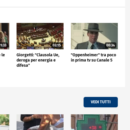
1:33
02:15
00:34
 le
Giorgetti: "Clausola Ue,
"Oppenheimer" tra poco
deroga per energia e
in prima tv su Canale 5
difesa"
VEDI TUTTI