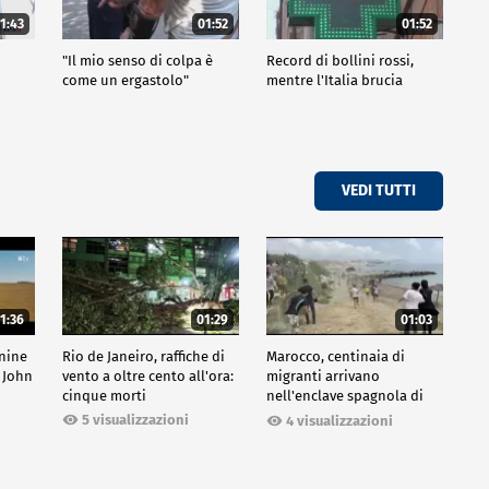
1:43
01:52
01:52
"Il mio senso di colpa è
Record di bollini rossi,
come un ergastolo"
mentre l'Italia brucia
VEDI TUTTI
1:36
01:29
01:03
inine
Rio de Janeiro, raffiche di
Marocco, centinaia di
 John
vento a oltre cento all'ora:
migranti arrivano
cinque morti
nell'enclave spagnola di
Ceuta
5 visualizzazioni
4 visualizzazioni