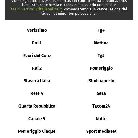
video o gli autori avessero qualcosa in contrario alla pubblicazione,
basterà fare richiesta di rimozione inviando una mail a:
team_verticali@italiaonline.it
. Provvederemo alla cancellazione del
video nel minor tempo possibile.
Verissimo
Tg4
Rai 1
Mattina
Fuori dal Coro
Tg5
Rai 2
Pomeriggio
Stasera Italia
Studioaperto
Rete 4
Sera
Quarta Repubblica
Tgcom24
Canale 5
Notte
Pomeriggio Cinque
Sport mediaset