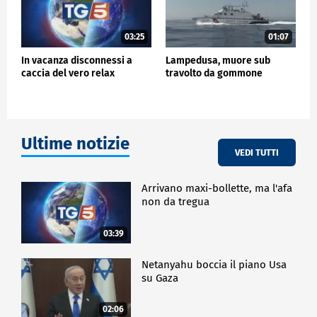
03:25
01:07
In vacanza disconnessi a
Lampedusa, muore sub
caccia del vero relax
travolto da gommone
Ultime notizie
VEDI TUTTI
Arrivano maxi-bollette, ma l'afa
non da tregua
03:39
Netanyahu boccia il piano Usa
su Gaza
02:06