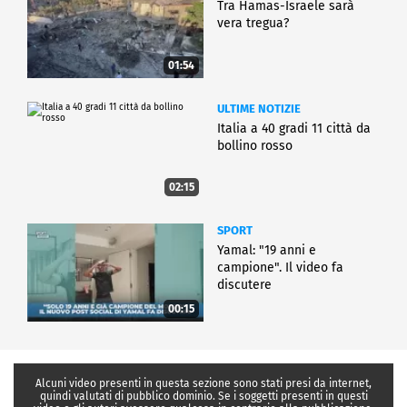
Tra Hamas-Israele sarà
vera tregua?
01:54
ULTIME NOTIZIE
Italia a 40 gradi 11 città da
bollino rosso
02:15
SPORT
Yamal: "19 anni e
campione". Il video fa
discutere
00:15
Alcuni video presenti in questa sezione sono stati presi da internet,
quindi valutati di pubblico dominio. Se i soggetti presenti in questi