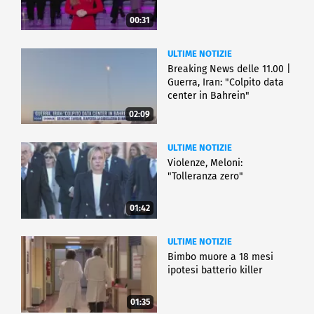
00:31
ULTIME NOTIZIE
Breaking News delle 11.00 |
Guerra, Iran: "Colpito data
center in Bahrein"
02:09
ULTIME NOTIZIE
Violenze, Meloni:
"Tolleranza zero"
01:42
ULTIME NOTIZIE
Bimbo muore a 18 mesi
ipotesi batterio killer
01:35