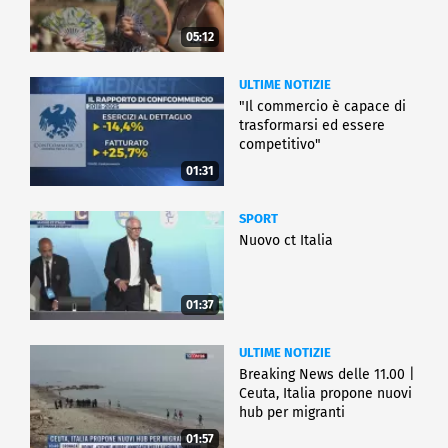
05:12
ULTIME NOTIZIE
"Il commercio è capace di
trasformarsi ed essere
competitivo"
01:31
SPORT
Nuovo ct Italia
01:37
ULTIME NOTIZIE
Breaking News delle 11.00 |
Ceuta, Italia propone nuovi
hub per migranti
01:57