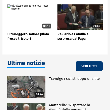
01:15
01:46
Ultraleggero: muore pilota
Re Carlo e Camilla a
frecce tricolori
sorpresa dal Papa
Ultime notizie
VEDI TUTTI
Travolge i ciclisti dopo una lite
01:24
Mattarella: "Rispettare la
dignità delle persone"