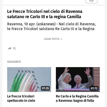
Le Frecce Tricolori nel cielo di Ravenna
salutano re Carlo III e la regina Camilla
Ravenna, 10 apr. (askanews) - Nel cielo di Ravenna,
le Frecce Tricolori salutano Re Carlo III e la Regina
Camilla, nella città romagnola a conclusione della
visita in Italia.
13
CRONACA
SUGGERITI
01:35
01:12
Le frecce tricolori
Re Carlo e la Regina Camilla
spettacolo in cielo
a Ravenna: bagno di folla