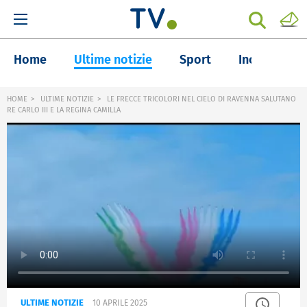
Home
Ultime notizie
Sport
Inchieste
HOME
ULTIME NOTIZIE
LE FRECCE TRICOLORI NEL CIELO DI RAVENNA SALUTANO
RE CARLO III E LA REGINA CAMILLA
ULTIME NOTIZIE
10 APRILE 2025