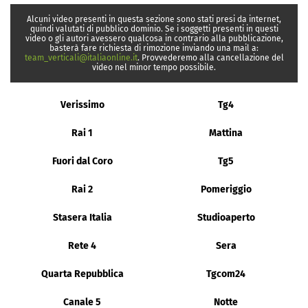
Alcuni video presenti in questa sezione sono stati presi da internet,
quindi valutati di pubblico dominio. Se i soggetti presenti in questi
video o gli autori avessero qualcosa in contrario alla pubblicazione,
basterà fare richiesta di rimozione inviando una mail a:
team_verticali@italiaonline.it
. Provvederemo alla cancellazione del
video nel minor tempo possibile.
Verissimo
Tg4
Rai 1
Mattina
Fuori dal Coro
Tg5
Rai 2
Pomeriggio
Stasera Italia
Studioaperto
Rete 4
Sera
Quarta Repubblica
Tgcom24
Canale 5
Notte