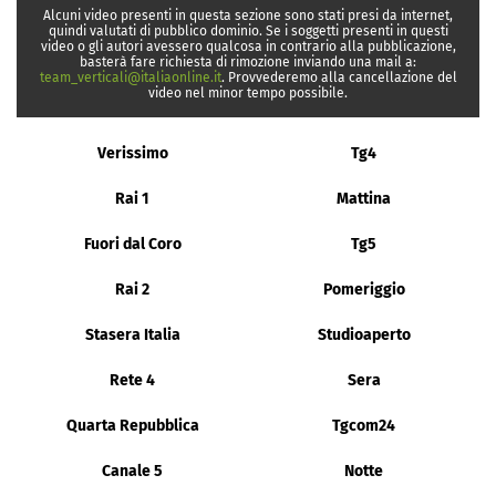
Alcuni video presenti in questa sezione sono stati presi da internet,
quindi valutati di pubblico dominio. Se i soggetti presenti in questi
video o gli autori avessero qualcosa in contrario alla pubblicazione,
basterà fare richiesta di rimozione inviando una mail a:
team_verticali@italiaonline.it
. Provvederemo alla cancellazione del
video nel minor tempo possibile.
Verissimo
Tg4
Rai 1
Mattina
Fuori dal Coro
Tg5
Rai 2
Pomeriggio
Stasera Italia
Studioaperto
Rete 4
Sera
Quarta Repubblica
Tgcom24
Canale 5
Notte