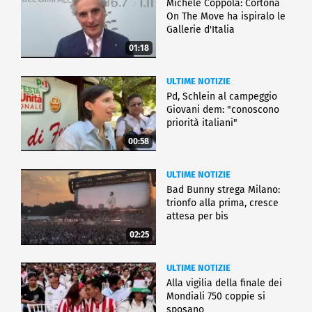
Michele Coppola: Cortona
On The Move ha ispiralo le
Gallerie d'Italia
01:18
ULTIME NOTIZIE
Pd, Schlein al campeggio
Giovani dem: "conoscono
priorità italiani"
00:58
ULTIME NOTIZIE
Bad Bunny strega Milano:
trionfo alla prima, cresce
attesa per bis
02:25
ULTIME NOTIZIE
Alla vigilia della finale dei
Mondiali 750 coppie si
sposano