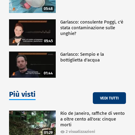
05:48
Garlasco: consulente Poggi, c'è
stata contaminazione sulle
unghie?
05:45
Garlasco: Sempio e la
bottiglietta d'acqua
01:44
Più visti
VEDI TUTTI
Rio de Janeiro, raffiche di vento
a oltre cento all'ora: cinque
morti
2 visualizzazioni
01:29