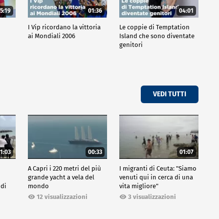
5:19
01:36
04:01
o
I Vip ricordano la vittoria
Le coppie di Temptation
ai Mondiali 2006
Island che sono diventate
genitori
VEDI TUTTI
1:03
00:33
01:07
A Capri i 220 metri del più
I migranti di Ceuta: "Siamo
grande yacht a vela del
venuti qui in cerca di una
 di
mondo
vita migliore"
12 visualizzazioni
3 visualizzazioni