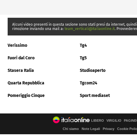
Alcuni video presenti in questa sezione sono stati presi da internet, quindi
rimozione inviando una mail a:
team_verticali@italiaonline.it
. Provvedere
Verissimo
Tg4
Fuori dal Coro
Tg5
Stasera Italia
Studioaperto
Quarta Repubblica
Tgcom24
Pomeriggio Cinque
Sport mediaset
LIBERO
VIRGILIO
PAGINE
Chi siamo
Note Legali
Privacy
Cookie Poli