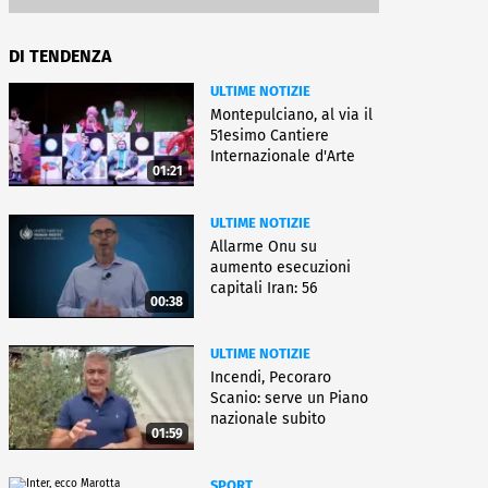
DI TENDENZA
ULTIME NOTIZIE
Montepulciano, al via il
51esimo Cantiere
Internazionale d'Arte
01:21
ULTIME NOTIZIE
Allarme Onu su
aumento esecuzioni
capitali Iran: 56
00:38
uccisioni da marzo
ULTIME NOTIZIE
Incendi, Pecoraro
Scanio: serve un Piano
nazionale subito
01:59
operativo
SPORT