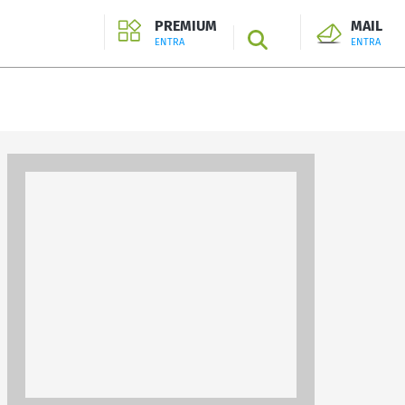
PREMIUM
MAIL
SEARCH
ENTRA
ENTRA
ENTRA