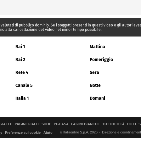
 valutati di pubblico dominio. Se i soggetti presenti in questi video o gli autori av
mo alla cancellazione del video nel minor tempo possibile.
Rai 1
Mattina
Rai 2
Pomeriggio
Rete 4
Sera
Canale 5
Notte
Italia 1
Domani
GIALLE
PAGINEGIALLE SHOP
PGCASA
PAGINEBIANCHE
TUTTOCITTÀ
DILEI
S
© Italiaonline S.p.A. 2026
Direzione e coordinamento 
cy
Preferenze sui cookie
Aiuto