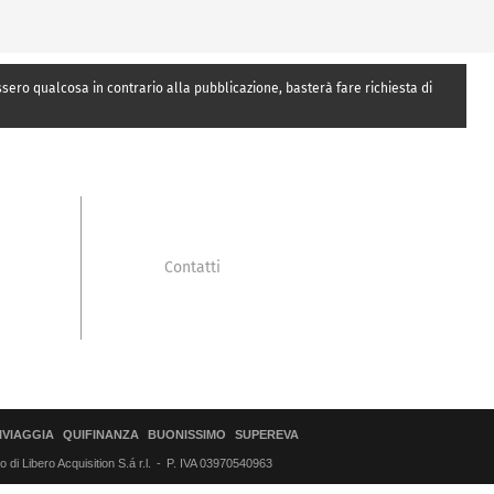
essero qualcosa in contrario alla pubblicazione, basterà fare richiesta di
Contatti
IVIAGGIA
QUIFINANZA
BUONISSIMO
SUPEREVA
di Libero Acquisition S.á r.l.
P. IVA 03970540963