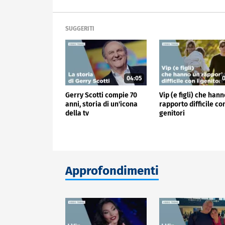
SUGGERITI
04:05
0
Gerry Scotti compie 70
Vip (e figli) che han
anni, storia di un'icona
rapporto difficile con
della tv
genitori
Approfondimenti