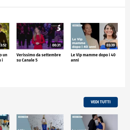
3:52
00:31
03:39
no un
Verissimo da settembre
Le Vip mamme dopo i 40
 i
su Canale 5
anni
VEDI TUTTI