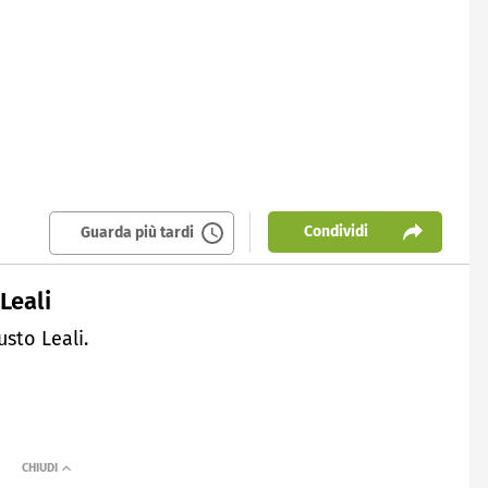
Condividi
Guarda più tardi
 Leali
usto Leali.