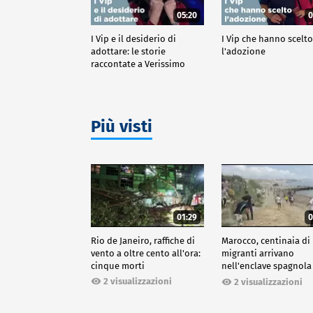
05:20
0
I Vip e il desiderio di
I Vip che hanno scelt
adottare: le storie
l'adozione
raccontate a Verissimo
Più visti
01:29
0
Rio de Janeiro, raffiche di
Marocco, centinaia di
vento a oltre cento all'ora:
migranti arrivano
cinque morti
nell'enclave spagnola
Ceuta
2 visualizzazioni
2 visualizzazioni