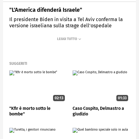
"L'America difenderà Israele"
Il presidente Biden in visita a Tel Aviv conferma la
versione israeliana sulla strage dell'ospedale
citando i dati del Pentagono.
MEDIASET
STUDIOAPERTO
SUGGERITI
02:13
01:33
"Kfir è morto sotto le
Caso Cospito, Delmastro a
bombe"
giudizio