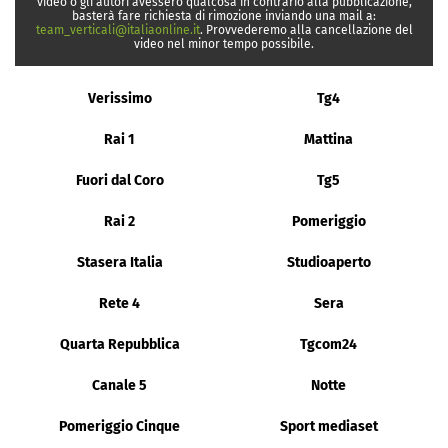
video o gli autori avessero qualcosa in contrario alla pubblicazione,
basterà fare richiesta di rimozione inviando una mail a:
team_verticali@italiaonline.it
. Provvederemo alla cancellazione del
video nel minor tempo possibile.
Verissimo
Tg4
Rai 1
Mattina
Fuori dal Coro
Tg5
Rai 2
Pomeriggio
Stasera Italia
Studioaperto
Rete 4
Sera
Quarta Repubblica
Tgcom24
Canale 5
Notte
Pomeriggio Cinque
Sport mediaset