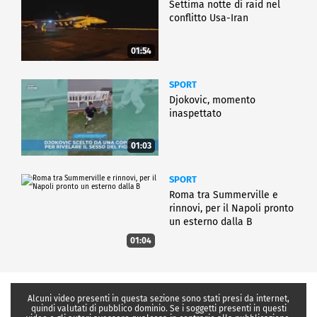
Settima notte di raid nel
conflitto Usa-Iran
01:54
SPORT
Djokovic, momento
inaspettato
01:03
SPORT
Roma tra Summerville e
rinnovi, per il Napoli pronto
un esterno dalla B
01:04
Alcuni video presenti in questa sezione sono stati presi da internet,
quindi valutati di pubblico dominio. Se i soggetti presenti in questi