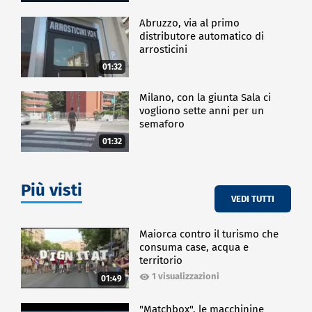
Abruzzo, via al primo
distributore automatico di
arrosticini
01:32
Milano, con la giunta Sala ci
vogliono sette anni per un
semaforo
01:32
Più visti
VEDI TUTTI
Maiorca contro il turismo che
consuma case, acqua e
territorio
1 visualizzazioni
01:49
"Matchbox", le macchinine