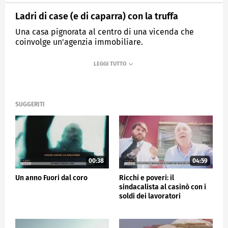
Ladri di case (e di caparra) con la truffa
Una casa pignorata al centro di una vicenda che
coinvolge un'agenzia immobiliare.
MEDIASET
FUORI DAL CORO
SUGGERITI
00:38
04:59
Un anno Fuori dal coro
Ricchi e poveri: il
sindacalista al casinò con i
soldi dei lavoratori