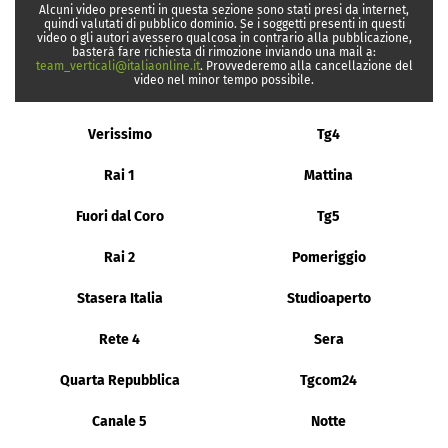
Alcuni video presenti in questa sezione sono stati presi da internet,
quindi valutati di pubblico dominio. Se i soggetti presenti in questi
video o gli autori avessero qualcosa in contrario alla pubblicazione,
basterà fare richiesta di rimozione inviando una mail a:
team_verticali@italiaonline.it
. Provvederemo alla cancellazione del
video nel minor tempo possibile.
Verissimo
Tg4
Rai 1
Mattina
Fuori dal Coro
Tg5
Rai 2
Pomeriggio
Stasera Italia
Studioaperto
Rete 4
Sera
Quarta Repubblica
Tgcom24
Canale 5
Notte