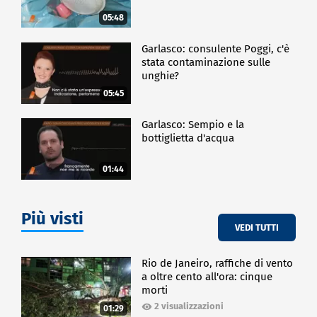
05:48
Garlasco: consulente Poggi, c'è
stata contaminazione sulle
unghie?
05:45
Garlasco: Sempio e la
bottiglietta d'acqua
01:44
Più visti
VEDI TUTTI
Rio de Janeiro, raffiche di vento
a oltre cento all'ora: cinque
morti
2 visualizzazioni
01:29